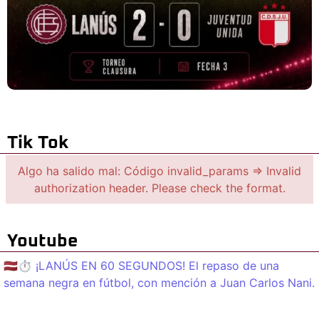
Tik Tok
Algo ha salido mal: Código invalid_params => Invalid
authorization header. Please check the format.
Youtube
🇱🇻⏱️ ¡LANÚS EN 60 SEGUNDOS! El repaso de una
semana negra en fútbol, con mención a Juan Carlos Nani.