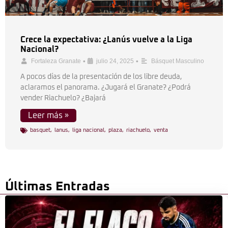
Crece la expectativa: ¿Lanús vuelve a la Liga
Nacional?
•
•
Fortaleza Granate
julio 24, 2025
Básquet Masculino
A pocos días de la presentación de los libre deuda,
aclaramos el panorama. ¿Jugará el Granate? ¿Podrá
vender Riachuelo? ¿Bajará
Leer más »
basquet
,
lanus
,
liga nacional
,
plaza
,
riachuelo
,
venta
Últimas Entradas