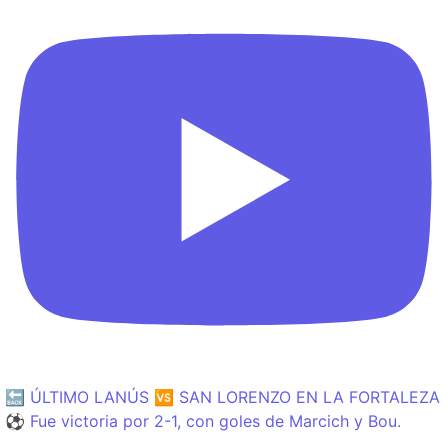
🔙 ÚLTIMO LANÚS 🆚 SAN LORENZO EN LA FORTALEZA
⚽️ Fue victoria por 2-1, con goles de Marcich y Bou.