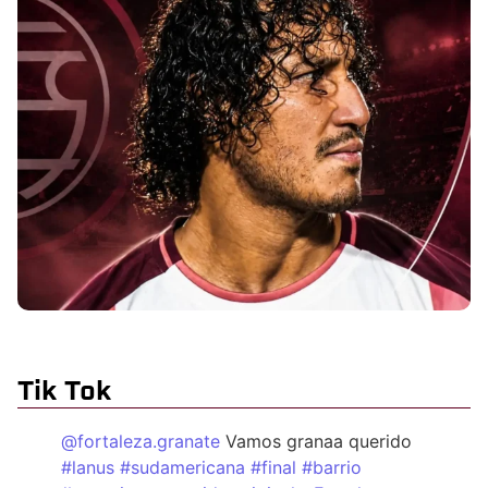
Tik Tok
@fortaleza.granate
Vamos granaa querido
#lanus
#sudamericana
#final
#barrio