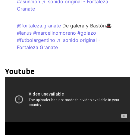
#asuncion
♬ sonido original - Fortaleza
Granate
@fortaleza.granate
De galera y Bastón🎩
#lanus
#marcelinomoreno
#golazo
#futbolargentino
♬ sonido original -
Fortaleza Granate
Youtube