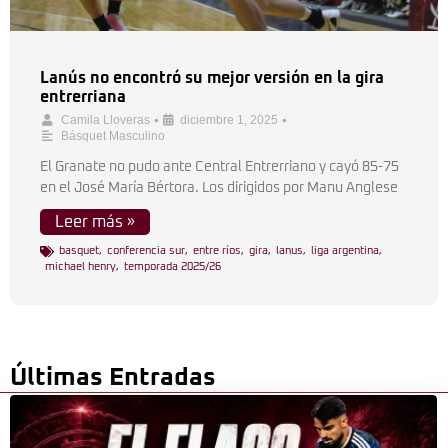
Lanús no encontró su mejor versión en la gira
entrerriana
•
•
Camila Lloveras
diciembre 1, 2025
Básquet Masculino
El Granate no pudo ante Central Entrerriano y cayó 85-75
en el José María Bértora. Los dirigidos por Manu Anglese
Leer más »
basquet
,
conferencia sur
,
entre ríos
,
gira
,
lanus
,
liga argentina
,
michael henry
,
temporada 2025/26
Últimas Entradas