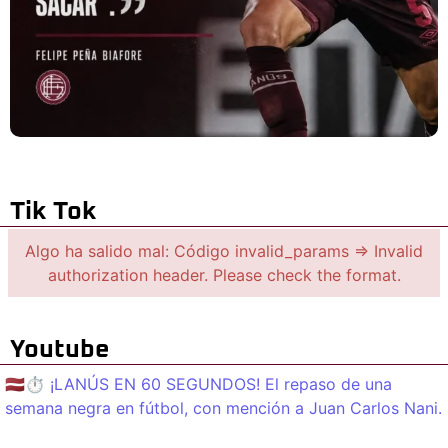
Tik Tok
Algo ha salido mal: Código invalid_params => Invalid
authorization header. Please check the format.
Youtube
🇱🇻⏱️ ¡LANÚS EN 60 SEGUNDOS! El repaso de una
semana negra en fútbol, con mención a Juan Carlos Nani.