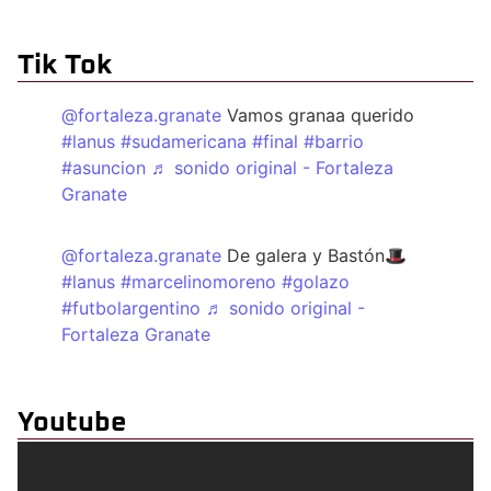
Tik Tok
@fortaleza.granate
Vamos granaa querido
#lanus
#sudamericana
#final
#barrio
#asuncion
♬ sonido original - Fortaleza
Granate
@fortaleza.granate
De galera y Bastón🎩
#lanus
#marcelinomoreno
#golazo
#futbolargentino
♬ sonido original -
Fortaleza Granate
Youtube