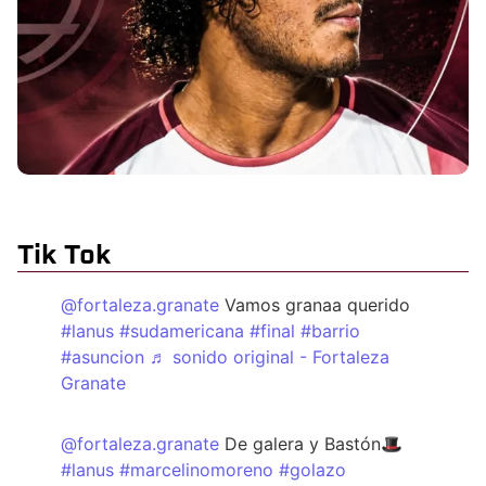
Tik Tok
@fortaleza.granate
Vamos granaa querido
#lanus
#sudamericana
#final
#barrio
#asuncion
♬ sonido original - Fortaleza
Granate
@fortaleza.granate
De galera y Bastón🎩
#lanus
#marcelinomoreno
#golazo