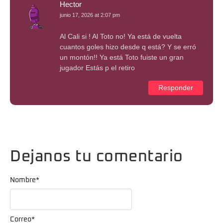
Hector
junio 17, 2026 at 2:07 pm
Al Cali si ! Al Toto no! Ya está de vuelta
cuantos goles hizo desde q está? Y se erró
un montón!! Ya está Toto fuiste un gran
jugador Estás p el retiro
Responder
Dejanos tu comentario
Nombre
*
Correo
*