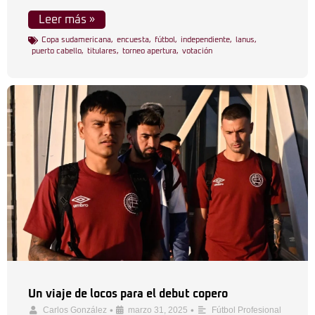
Leer más »
Copa sudamericana
,
encuesta
,
fútbol
,
independiente
,
lanus
,
puerto cabello
,
titulares
,
torneo apertura
,
votación
Un viaje de locos para el debut copero
•
•
Carlos González
marzo 31, 2025
Fútbol Profesional