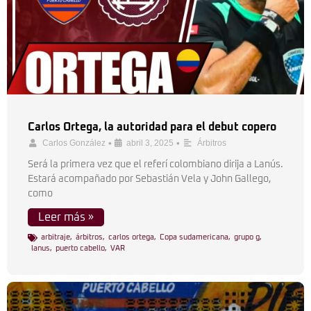
Carlos Ortega, la autoridad para el debut copero
•
•
Carlos González
abril 3, 2025
Árbitros
Será la primera vez que el referí colombiano dirija a Lanús.
Estará acompañado por Sebastián Vela y John Gallego,
como
Leer más »
arbitraje
,
árbitros
,
carlos ortega
,
Copa sudamericana
,
grupo g
,
lanus
,
puerto cabello
,
VAR