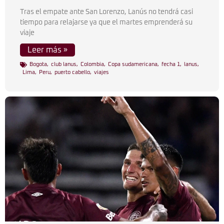
Tras el empate ante San Lorenzo, Lanús no tendrá casi
tiempo para relajarse ya que el martes emprenderá su
viaje
Leer más »
Bogota
,
club lanus
,
Colombia
,
Copa sudamericana
,
fecha 1
,
lanus
,
Lima
,
Peru
,
puerto cabello
,
viajes