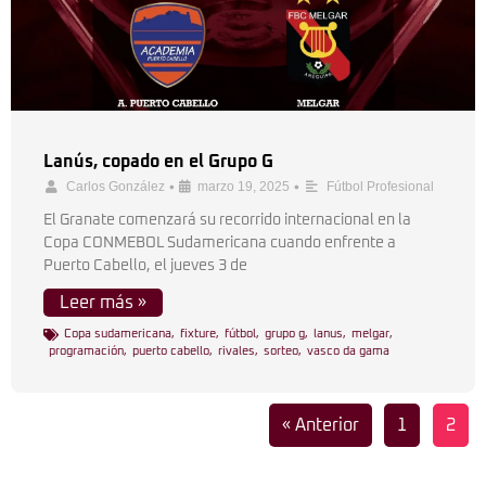
Lanús, copado en el Grupo G
•
•
Carlos González
marzo 19, 2025
Fútbol Profesional
El Granate comenzará su recorrido internacional en la
Copa CONMEBOL Sudamericana cuando enfrente a
Puerto Cabello, el jueves 3 de
Leer más »
Copa sudamericana
,
fixture
,
fútbol
,
grupo g
,
lanus
,
melgar
,
programación
,
puerto cabello
,
rivales
,
sorteo
,
vasco da gama
« Anterior
1
2