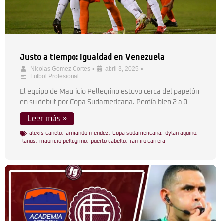
Justo a tiempo: igualdad en Venezuela
•
•
Nicolas Gomez Cortes
abril 3, 2025
Fútbol Profesional
El equipo de Mauricio Pellegrino estuvo cerca del papelón
en su debut por Copa Sudamericana. Perdía bien 2 a 0
Leer más »
alexis canelo
,
armando mendez
,
Copa sudamericana
,
dylan aquino
,
lanus
,
mauricio pellegrino
,
puerto cabello
,
ramiro carrera