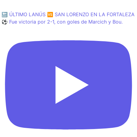
🔙 ÚLTIMO LANÚS 🆚 SAN LORENZO EN LA FORTALEZA
⚽️ Fue victoria por 2-1, con goles de Marcich y Bou.