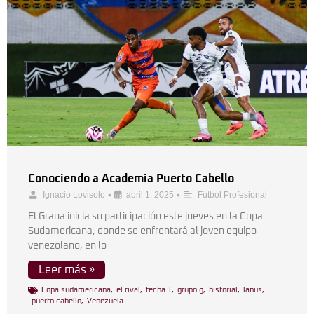
Conociendo a Academia Puerto Cabello
•
•
Ignacio Lovisolo
abril 1, 2025
Fútbol Profesional
El Grana inicia su participación este jueves en la Copa
Sudamericana, donde se enfrentará al joven equipo
venezolano, en lo
Leer más »
Copa sudamericana
,
el rival
,
fecha 1
,
grupo g
,
historial
,
lanus
,
puerto cabello
,
Venezuela