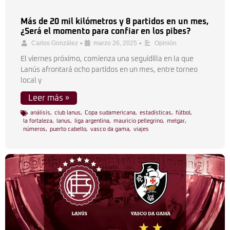
Más de 20 mil kilómetros y 8 partidos en un mes,
¿Será el momento para confiar en los pibes?
•
•
Carlos González
marzo 26, 2025
Opinión
El viernes próximo, comienza una seguidilla en la que
Lanús afrontará ocho partidos en un mes, entre torneo
local y
Leer más »
análisis
,
club lanus
,
Copa sudamericana
,
estadísticas
,
fútbol
,
la fortaleza
,
lanus
,
liga argentina
,
mauricio pellegrino
,
melgar
,
números
,
puerto cabello
,
vasco da gama
,
viajes