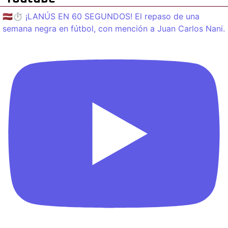
🇱🇻⏱️ ¡LANÚS EN 60 SEGUNDOS! El repaso de una
semana negra en fútbol, con mención a Juan Carlos Nani.