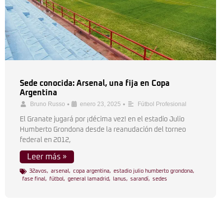
Sede conocida: Arsenal, una fija en Copa
Argentina
•
•
Bruno Russo
enero 23, 2025
Fútbol Profesional
El Granate jugará por ¡décima vez! en el estadio Julio
Humberto Grondona desde la reanudación del torneo
federal en 2012,
Leer más »
32avos
,
arsenal
,
copa argentina
,
estadio julio humberto grondona
,
fase final
,
fútbol
,
general lamadrid
,
lanus
,
sarandí
,
sedes