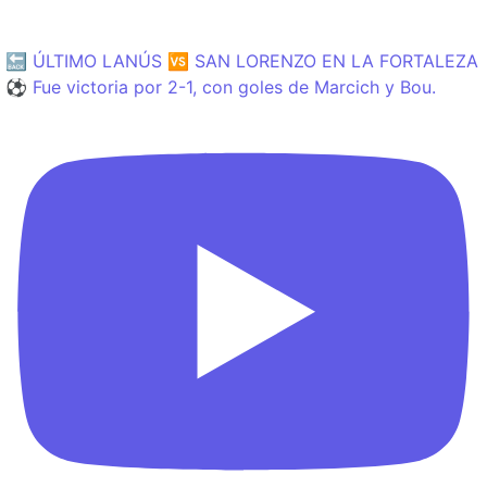
🔙 ÚLTIMO LANÚS 🆚 SAN LORENZO EN LA FORTALEZA
⚽️ Fue victoria por 2-1, con goles de Marcich y Bou.