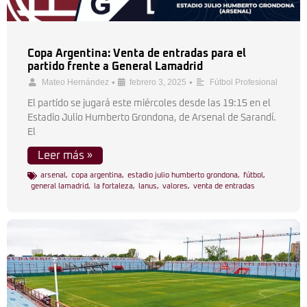
Copa Argentina: Venta de entradas para el
partido frente a General Lamadrid
•
•
Mateo Hernández
febrero 3, 2025
Fútbol Profesional
El partido se jugará este miércoles desde las 19:15 en el
Estadio Julio Humberto Grondona, de Arsenal de Sarandí.
El
Leer más »
arsenal
,
copa argentina
,
estadio julio humberto grondona
,
fútbol
,
general lamadrid
,
la fortaleza
,
lanus
,
valores
,
venta de entradas