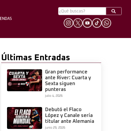
YENDAS
HINCHADA
LEYENDAS
Últimas Entradas
Gran performance
ante River: Cuarta y
Sexta siguen
punteras
julio 4, 2026
Debutó el Flaco
López y Canale sería
titular ante Alemania
junio 29, 2026