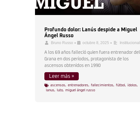
Profundo dolor: Lanús despide a Miguel
Ángel Russo
•
•
Bruno Russo
octubre 8, 2025
Institucional
A los 69 años falleció quien fuera entrenador del
Grana en dos períodos, protagonista de los
ascensos obtenidos en 1990
Leer más »
ascensos
,
entrenadores
,
fallecimientos
,
fútbol
,
ídolos
,
lanus
,
luto
,
miguel ángel russo