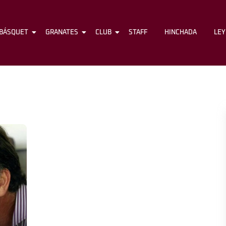
BÁSQUET
FÚTBOL
GRANATES
BÁSQUET
CLUB
GRANATES
STAFF
CLUB
HINCHADA
STAFF
LE