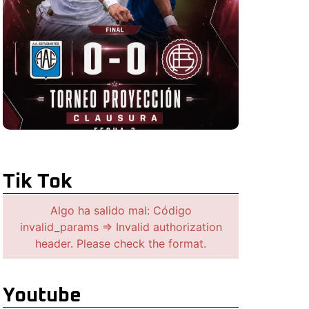
Tik Tok
Algo ha salido mal: Código
invalid_params => Invalid authorization
header. Please check the format.
Youtube