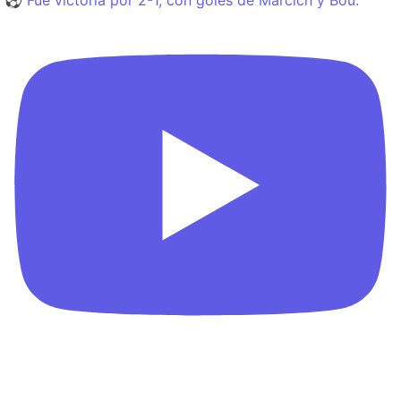
⚽️ Fue victoria por 2-1, con goles de Marcich y Bou.