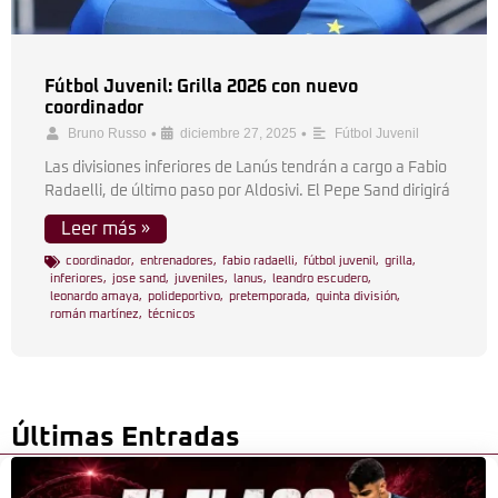
Fútbol Juvenil: Grilla 2026 con nuevo
coordinador
•
•
Bruno Russo
diciembre 27, 2025
Fútbol Juvenil
Las divisiones inferiores de Lanús tendrán a cargo a Fabio
Radaelli, de último paso por Aldosivi. El Pepe Sand dirigirá
Leer más »
coordinador
,
entrenadores
,
fabio radaelli
,
fútbol juvenil
,
grilla
,
inferiores
,
jose sand
,
juveniles
,
lanus
,
leandro escudero
,
leonardo amaya
,
polideportivo
,
pretemporada
,
quinta división
,
román martínez
,
técnicos
Últimas Entradas