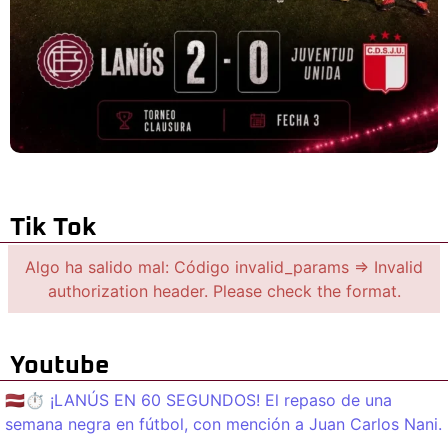
Tik Tok
Algo ha salido mal: Código invalid_params => Invalid
authorization header. Please check the format.
Youtube
🇱🇻⏱️ ¡LANÚS EN 60 SEGUNDOS! El repaso de una
semana negra en fútbol, con mención a Juan Carlos Nani.