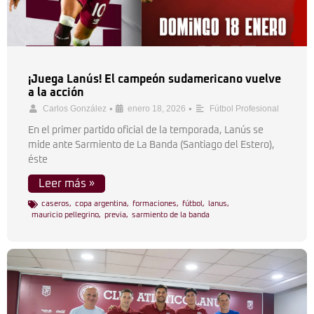
¡Juega Lanús! El campeón sudamericano vuelve
a la acción
•
•
Carlos González
enero 18, 2026
Fútbol Profesional
En el primer partido oficial de la temporada, Lanús se
mide ante Sarmiento de La Banda (Santiago del Estero),
éste
Leer más »
caseros
,
copa argentina
,
formaciones
,
fútbol
,
lanus
,
mauricio pellegrino
,
previa
,
sarmiento de la banda