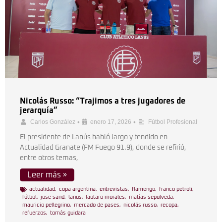
Nicolás Russo: “Trajimos a tres jugadores de
jerarquía”
•
•
Carlos González
enero 17, 2026
Fútbol Profesional
El presidente de Lanús habló largo y tendido en
Actualidad Granate (FM Fuego 91.9), donde se refirió,
entre otros temas,
Leer más »
actualidad
,
copa argentina
,
entrevistas
,
flamengo
,
franco petroli
,
fútbol
,
jose sand
,
lanus
,
lautaro morales
,
matías sepulveda
,
mauricio pellegrino
,
mercado de pases
,
nicolás russo
,
recopa
,
refuerzos
,
tomás guidara