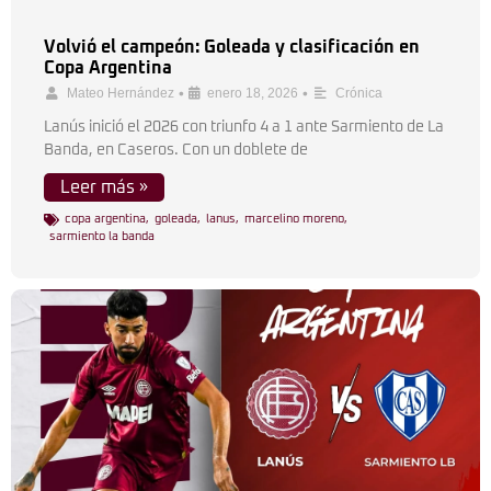
Volvió el campeón: Goleada y clasificación en
Copa Argentina
•
•
Mateo Hernández
enero 18, 2026
Crónica
Lanús inició el 2026 con triunfo 4 a 1 ante Sarmiento de La
Banda, en Caseros. Con un doblete de
Leer más »
copa argentina
,
goleada
,
lanus
,
marcelino moreno
,
sarmiento la banda