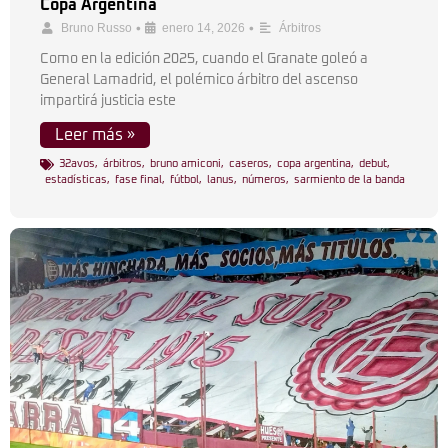
Copa Argentina
•
•
Bruno Russo
enero 14, 2026
Árbitros
Como en la edición 2025, cuando el Granate goleó a
General Lamadrid, el polémico árbitro del ascenso
impartirá justicia este
Leer más »
32avos
,
árbitros
,
bruno amiconi
,
caseros
,
copa argentina
,
debut
,
estadísticas
,
fase final
,
fútbol
,
lanus
,
números
,
sarmiento de la banda