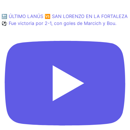
🔙 ÚLTIMO LANÚS 🆚 SAN LORENZO EN LA FORTALEZA
⚽️ Fue victoria por 2-1, con goles de Marcich y Bou.