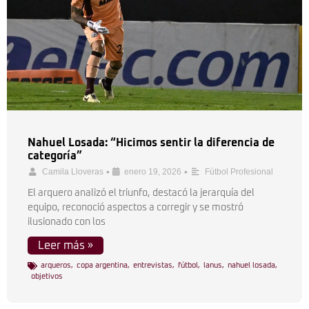
Nahuel Losada: “Hicimos sentir la diferencia de
categoría”
•
•
Camila Lloveras
enero 19, 2026
Fútbol Profesional
El arquero analizó el triunfo, destacó la jerarquía del
equipo, reconoció aspectos a corregir y se mostró
ilusionado con los
Leer más »
arqueros
,
copa argentina
,
entrevistas
,
fútbol
,
lanus
,
nahuel losada
,
objetivos