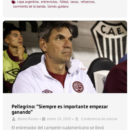
copa argentina
,
entrevistas
,
fútbol
,
lanus
,
refuerzos
,
sarmiento de la banda
,
tomás guidara
Pellegrino: “Siempre es importante empezar
ganando”
•
•
Bruno Russo
enero 19, 2026
Conferencia de prensa
El entrenador del campeón sudamericano se llevó