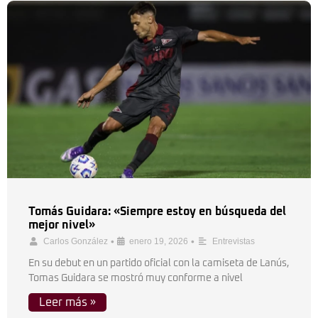
Tomás Guidara: «Siempre estoy en búsqueda del
mejor nivel»
•
•
Carlos González
enero 19, 2026
Entrevistas
En su debut en un partido oficial con la camiseta de Lanús,
Tomas Guidara se mostró muy conforme a nivel
Leer más »