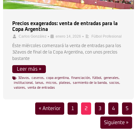
Precios exagerados: venta de entradas para la
Copa Argentina
•
•
Carlos González
enero 14, 2026
Fútbol Profesional
Éste miércoles comenzará la venta de entradas para los
32avos de final de la Copa Argentina, con unos precios
bastante
Leer más »
32avos
,
caseros
,
copa argentina
,
financiación
,
fútbol
,
generales
,
institucional
,
lanus
,
micros
,
plateas
,
sarmiento de la banda
,
socios
,
valores
,
venta de entradas
« Anterior
1
2
3
4
5
Siguiente »