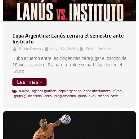
Copa Argentina: Lanús cerrará el semestre ante
Instituto
•
•
Bruno Russo
mayo 12, 2026
Fútbol Profesional
Hubo acuerdo entre las dirigencias para jugar el partido de
16avos cuando el Granate termine su participación en el
Grupo
Leer más »
16avos
,
agenda granate
,
copa argentina
,
copa libertadores
,
fútbol
,
grupo g
,
instituto
,
lanus
,
programación
,
quito
,
rival
,
rosario
,
sede