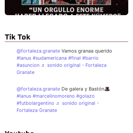
Tik Tok
@fortaleza.granate
Vamos granaa querido
#lanus
#sudamericana
#final
#barrio
#asuncion
♬ sonido original - Fortaleza
Granate
@fortaleza.granate
De galera y Bastón🎩
#lanus
#marcelinomoreno
#golazo
#futbolargentino
♬ sonido original -
Fortaleza Granate