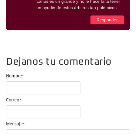
Lanús es un grande y no le hace falta tener
un ayudin de estos árbitros tan polémicos
Responder
Dejanos tu comentario
Nombre
*
Correo
*
Mensaje
*