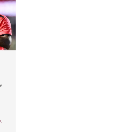
el
s
,