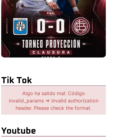
Tik Tok
Algo ha salido mal: Código
invalid_params => Invalid authorization
header. Please check the format.
Youtube