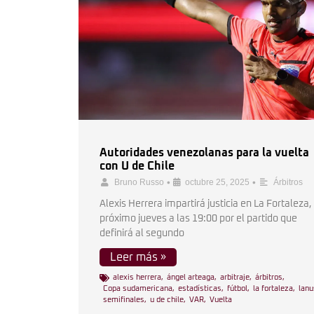
Autoridades venezolanas para la vuelta
con U de Chile
•
•
Bruno Russo
octubre 25, 2025
Árbitros
Alexis Herrera impartirá justicia en La Fortaleza, 
próximo jueves a las 19:00 por el partido que
definirá al segundo
Leer más »
alexis herrera
,
ángel arteaga
,
arbitraje
,
árbitros
,
Copa sudamericana
,
estadísticas
,
fútbol
,
la fortaleza
,
lanu
semifinales
,
u de chile
,
VAR
,
Vuelta