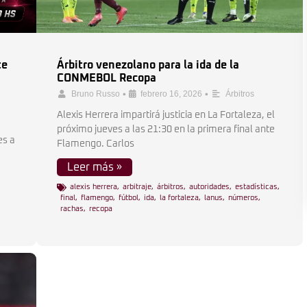
te
Árbitro venezolano para la ida de la
CONMEBOL Recopa
•
•
Bruno Russo
febrero 16, 2026
Árbitros
Alexis Herrera impartirá justicia en La Fortaleza, el
próximo jueves a las 21:30 en la primera final ante
es a
Flamengo. Carlos
Leer más »
alexis herrera
,
arbitraje
,
árbitros
,
autoridades
,
estadísticas
,
final
,
flamengo
,
fútbol
,
ida
,
la fortaleza
,
lanus
,
números
,
,
rachas
,
recopa