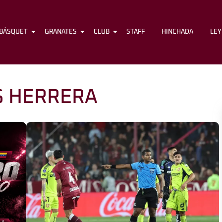
BÁSQUET
FÚTBOL
GRANATES
BÁSQUET
CLUB
GRANATES
STAFF
CLUB
HINCHADA
STAFF
LE
S HERRERA