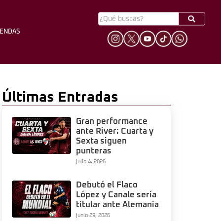
YENDAS
HINCHADA
LEYENDAS
Últimas Entradas
Gran performance
ante River: Cuarta y
Sexta siguen
punteras
julio 4, 2026
Debutó el Flaco
López y Canale sería
titular ante Alemania
junio 29, 2026