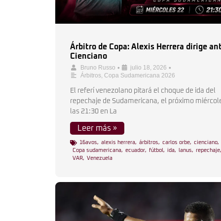
Árbitro de Copa: Alexis Herrera dirige an
Cienciano
•
•
Bruno Russo
julio 18, 2026
Árbitros
,
Copa Sudamericana 2026
El referí venezolano pitará el choque de ida del
repechaje de Sudamericana, el próximo miércol
las 21:30 en La
Leer más »
16avos
,
alexis herrera
,
árbitros
,
carlos orbe
,
cienciano
,
Copa sudamericana
,
ecuador
,
fútbol
,
ida
,
lanus
,
repechaje
VAR
,
Venezuela