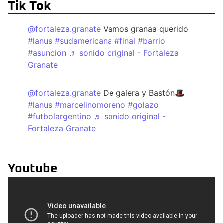
Tik Tok
@fortaleza.granate
Vamos granaa querido
#lanus
#sudamericana
#final
#barrio
#asuncion
♬ sonido original - Fortaleza
Granate
@fortaleza.granate
De galera y Bastón🎩
#lanus
#marcelinomoreno
#golazo
#futbolargentino
♬ sonido original -
Fortaleza Granate
Youtube