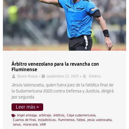
Árbitro venezolano para la revancha con
Fluminense
•
•
Bruno Russo
septiembre 22, 2025
Árbitros
Jesús Valenzuela, quien fuera juez de la fatídica final de
la Sudamericana 2020 contra Defensa y Justicia, dirigirá
por segunda
Leer más »
ángel arteaga
,
arbitraje
,
árbitros
,
Copa sudamericana
,
Cuartos de final
,
estadísticas
,
fluminense
,
fútbol
,
jesús valenzuela
,
lanus
,
maracaná
,
VAR