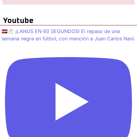
Youtube
🇱🇻⏱️ ¡LANÚS EN 60 SEGUNDOS! El repaso de una
semana negra en fútbol, con mención a Juan Carlos Nani.