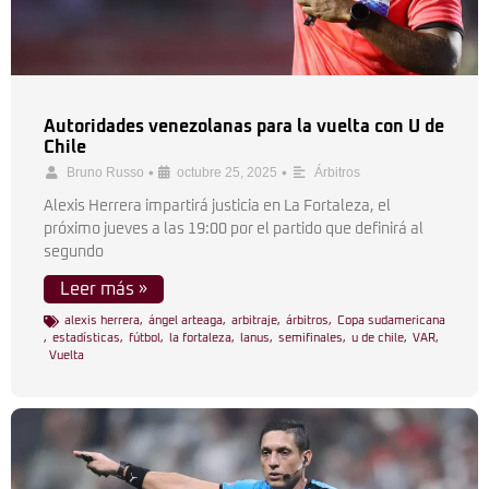
Autoridades venezolanas para la vuelta con U de
Chile
•
•
Bruno Russo
octubre 25, 2025
Árbitros
Alexis Herrera impartirá justicia en La Fortaleza, el
próximo jueves a las 19:00 por el partido que definirá al
segundo
Leer más »
alexis herrera
,
ángel arteaga
,
arbitraje
,
árbitros
,
Copa sudamericana
,
estadísticas
,
fútbol
,
la fortaleza
,
lanus
,
semifinales
,
u de chile
,
VAR
,
Vuelta