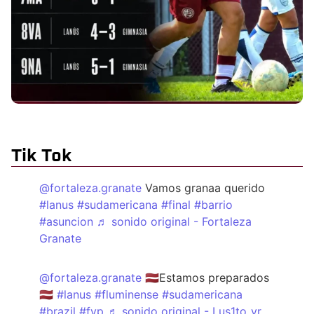
Tik Tok
@fortaleza.granate
Vamos granaa querido
#lanus
#sudamericana
#final
#barrio
#asuncion
♬ sonido original - Fortaleza
Granate
@fortaleza.granate
🇱🇻Estamos preparados
🇱🇻
#lanus
#fluminense
#sudamericana
#brazil
#fyp
♬ sonido original - Lus1to_vr