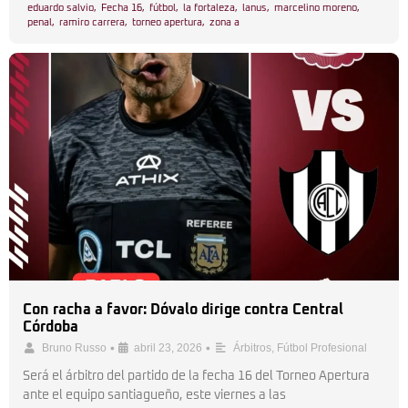
eduardo salvio
,
Fecha 16
,
fútbol
,
la fortaleza
,
lanus
,
marcelino moreno
,
penal
,
ramiro carrera
,
torneo apertura
,
zona a
Con racha a favor: Dóvalo dirige contra Central
Córdoba
•
•
Bruno Russo
abril 23, 2026
Árbitros
,
Fútbol Profesional
Será el árbitro del partido de la fecha 16 del Torneo Apertura
ante el equipo santiagueño, este viernes a las