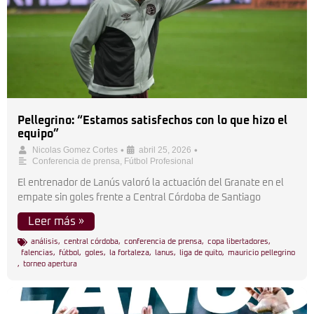
Pellegrino: “Estamos satisfechos con lo que hizo el
equipo”
•
•
Nicolas Gomez Cortes
abril 25, 2026
Conferencia de prensa
,
Fútbol Profesional
El entrenador de Lanús valoró la actuación del Granate en el
empate sin goles frente a Central Córdoba de Santiago
Leer más »
análisis
,
central córdoba
,
conferencia de prensa
,
copa libertadores
,
falencias
,
fútbol
,
goles
,
la fortaleza
,
lanus
,
liga de quito
,
mauricio pellegrino
,
torneo apertura