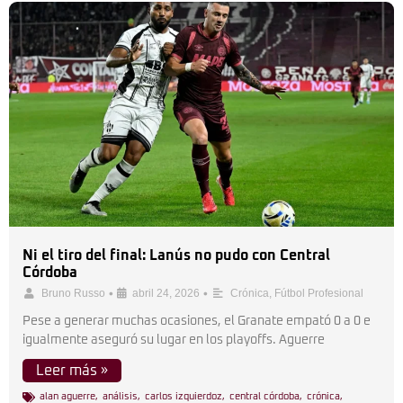
Ni el tiro del final: Lanús no pudo con Central
Córdoba
•
•
Bruno Russo
abril 24, 2026
Crónica
,
Fútbol Profesional
Pese a generar muchas ocasiones, el Granate empató 0 a 0 e
igualmente aseguró su lugar en los playoffs. Aguerre
Leer más »
alan aguerre
,
análisis
,
carlos izquierdoz
,
central córdoba
,
crónica
,