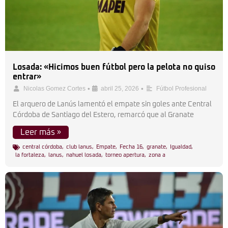
Losada: «Hicimos buen fútbol pero la pelota no quiso
entrar»
•
•
Nicolas Gomez Cortes
abril 25, 2026
Fútbol Profesional
El arquero de Lanús lamentó el empate sin goles ante Central
Córdoba de Santiago del Estero, remarcó que al Granate
Leer más »
central córdoba
,
club lanus
,
Empate
,
Fecha 16
,
granate
,
Igualdad
,
la fortaleza
,
lanus
,
nahuel losada
,
torneo apertura
,
zona a