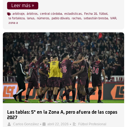
Leer más »
arbitraje
,
árbitros
,
central córdoba
,
estadísticas
,
Fecha 16
,
fútbol
,
la fortaleza
,
lanus
,
números
,
pablo dóvalo
,
rachas
,
sebastián bresba
,
VAR
,
zona a
Las tablas: 5° en la Zona A, pero afuera de las copas
2027
•
•
Carlos González
abril 22, 2026
Fútbol Profesional