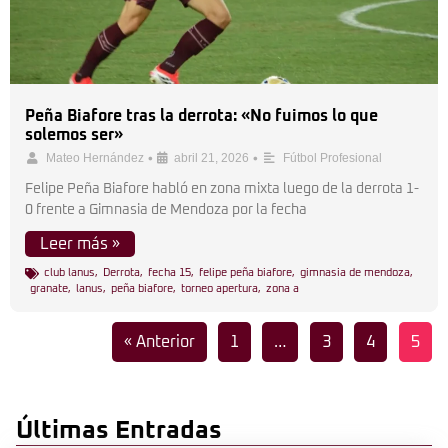
Peña Biafore tras la derrota: «No fuimos lo que
solemos ser»
•
•
Mateo Hernández
abril 21, 2026
Fútbol Profesional
Felipe Peña Biafore habló en zona mixta luego de la derrota 1-
0 frente a Gimnasia de Mendoza por la fecha
Leer más »
club lanus
,
Derrota
,
fecha 15
,
felipe peña biafore
,
gimnasia de mendoza
,
granate
,
lanus
,
peña biafore
,
torneo apertura
,
zona a
« Anterior
1
…
3
4
5
Últimas Entradas