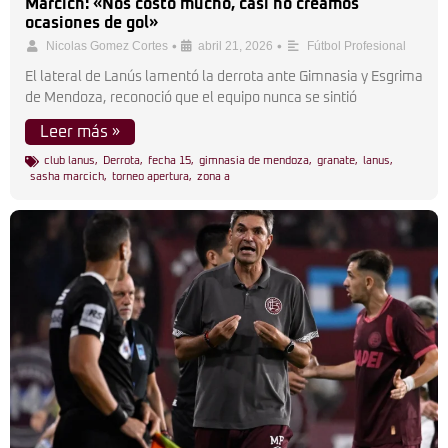
Marcich: «Nos costó mucho, casi no creamos
ocasiones de gol»
•
•
Nicolas Gomez Cortes
abril 21, 2026
Fútbol Profesional
El lateral de Lanús lamentó la derrota ante Gimnasia y Esgrima
de Mendoza, reconoció que el equipo nunca se sintió
Leer más »
club lanus
,
Derrota
,
fecha 15
,
gimnasia de mendoza
,
granate
,
lanus
,
sasha marcich
,
torneo apertura
,
zona a