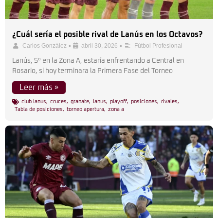
¿Cuál sería el posible rival de Lanús en los Octavos?
•
•
Carlos González
abril 30, 2026
Fútbol Profesional
Lanús, 5° en la Zona A, estaría enfrentando a Central en
Rosario, si hoy terminara la Primera Fase del Torneo
Leer más »
club lanus
,
cruces
,
granate
,
lanus
,
playoff
,
posiciones
,
rivales
,
Tabla de posiciones
,
torneo apertura
,
zona a