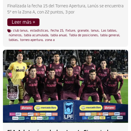
Finalizada la fecha 15 del Torneo Apertura, Lanús se encuentra
5° en la Zona A, con 22 puntos, 3 por
Leer más »
club lanus
,
estadísticas
,
fecha 15
,
fixture
,
granate
,
lanus
,
Las tablas
,
números
,
tabla acumulada
,
tabla anual
,
Tabla de posiciones
,
tabla general
,
tablas
,
torneo apertura
,
zona a