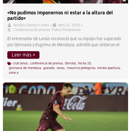
«No pudimos imponernos ni estar a la altura del
partido»
•
•
Nicolas Gomez Cortes
abril 21, 2026
Conferencia de prensa
,
Fútbol Profesional
El entrenador de Lanús reconoció que su equipo fue superado
por Gimnasia y Esgrima de Mendoza, admitió que sintieron el
Leer más »
club lanus
,
conferencia de prensa
,
Derrota
,
fecha 15
,
gimnasia de mendoza
,
granate
,
lanus
,
mauricio pellegrino
,
torneo apertura
,
zona a