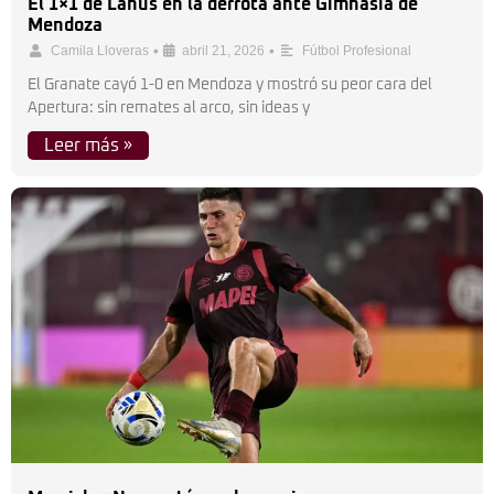
El 1×1 de Lanús en la derrota ante Gimnasia de
Mendoza
•
•
Camila Lloveras
abril 21, 2026
Fútbol Profesional
El Granate cayó 1-0 en Mendoza y mostró su peor cara del
Apertura: sin remates al arco, sin ideas y
Leer más »