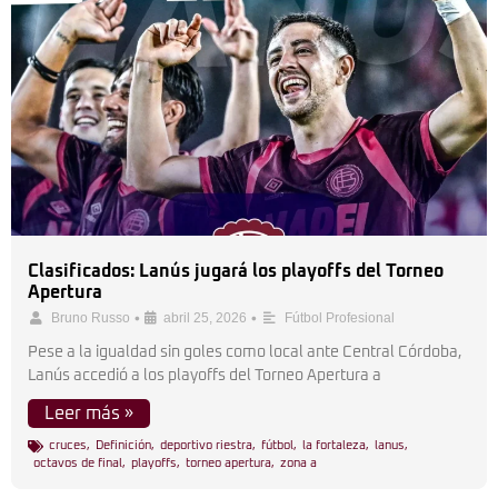
Clasificados: Lanús jugará los playoffs del Torneo
Apertura
•
•
Bruno Russo
abril 25, 2026
Fútbol Profesional
Pese a la igualdad sin goles como local ante Central Córdoba,
Lanús accedió a los playoffs del Torneo Apertura a
Leer más »
cruces
,
Definición
,
deportivo riestra
,
fútbol
,
la fortaleza
,
lanus
,
octavos de final
,
playoffs
,
torneo apertura
,
zona a