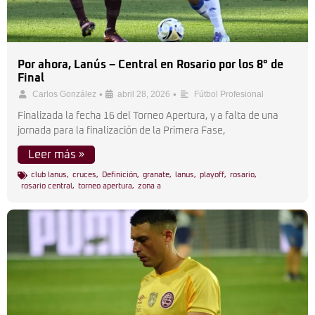
Por ahora, Lanús – Central en Rosario por los 8° de
Final
•
•
Carlos González
abril 28, 2026
Fútbol Profesional
Finalizada la fecha 16 del Torneo Apertura, y a falta de una
jornada para la finalización de la Primera Fase,
Leer más »
club lanus
,
cruces
,
Definición
,
granate
,
lanus
,
playoff
,
rosario
,
rosario central
,
torneo apertura
,
zona a