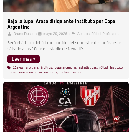
Bajo la lupa: Arasa dirige ante Instituto por Copa
Argentina
•
•
Bruno Russo
mayo 29, 2026
Árbitros
,
Fútbol Profesional
Será el árbitro del último partido del semestre de Lanús, este
sábado a las 18 en el estadio de Newell’s.
Leer más »
16avos
,
arbitraje
,
árbitros
,
copa argentina
,
estadísticas
,
fútbol
,
instituto
,
lanus
,
nazareno arasa
,
números
,
rachas
,
rosario