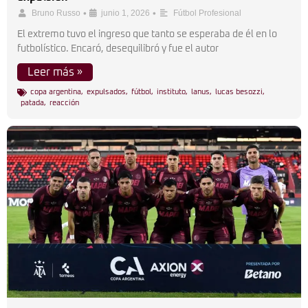
•
•
Bruno Russo
junio 1, 2026
Fútbol Profesional
El extremo tuvo el ingreso que tanto se esperaba de él en lo
futbolístico. Encaró, desequilibró y fue el autor
Leer más »
copa argentina
,
expulsados
,
fútbol
,
instituto
,
lanus
,
lucas besozzi
,
patada
,
reacción