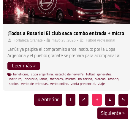
¡Todos a Rosario! El club saca combo entrada + micro
•
•
Fortaleza Granate
mayo 28, 2026
Fútbol Profesional
Lanús ya palpita el compromiso ante Instituto por la Copa
Argentina y el pueblo granate se prepara para acompañar al
Leer más »
beneficios
,
copa argentina
,
estadio de newell's
,
fútbol
,
generales
,
instituto
,
itinerario
,
lanus
,
menores
,
micros
,
no socios
,
plateas
,
rosario
,
socios
,
venta de entradas
,
venta online
,
venta presencial
,
viaje
« Anterior
1
2
3
4
5
Siguiente »