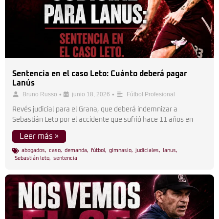
Sentencia en el caso Leto: Cuánto deberá pagar
Lanús
•
•
Bruno Russo
junio 18, 2026
Fútbol Profesional
Revés judicial para el Grana, que deberá indemnizar a
Sebastián Leto por el accidente que sufrió hace 11 años en
Leer más »
abogados
,
caso
,
demanda
,
fútbol
,
gimnasio
,
judiciales
,
lanus
,
Sebastián leto
,
sentencia