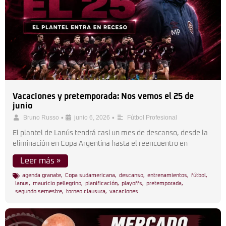
Vacaciones y pretemporada: Nos vemos el 25 de
junio
•
•
Bruno Russo
junio 6, 2026
Fútbol Profesional
El plantel de Lanús tendrá casi un mes de descanso, desde la
eliminación en Copa Argentina hasta el reencuentro en
Leer más »
agenda granate
,
Copa sudamericana
,
descanso
,
entrenamientos
,
fútbol
,
lanus
,
mauricio pellegrino
,
planificación
,
playoffs
,
pretemporada
,
segundo semestre
,
torneo clausura
,
vacaciones