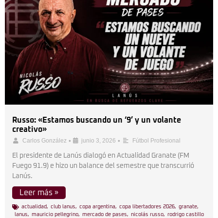
Russo: «Estamos buscando un ‘9’ y un volante
creativo»
•
•
Carlos González
junio 3, 2026
Fútbol Profesional
El presidente de Lanús dialogó en Actualidad Granate (FM
Fuego 91.9) e hizo un balance del semestre que transcurrió
Lanús.
Leer más »
actualidad
,
club lanus
,
copa argentina
,
copa libertadores 2026
,
granate
,
lanus
,
mauricio pellegrino
,
mercado de pases
,
nicolás russo
,
rodrigo castillo