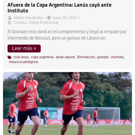
Afuera de la Copa Argentina: Lanús cayó ante
Instituto
•
•
Mateo Hernández
mayo 30, 2026
Crónica
,
Fútbol Profesional
El Granate reaccionó en el complemento y llegó al empate por
intermedio de Besozzi, pero un golazo de Lázaro en
Leer más »
club lanus
,
copa argentina
,
dylan aquino
,
Eliminación
,
granate
,
instituto
,
mauricio pellegrino