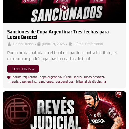
Sanciones de Copa Argentina: Tres fechas para
Lucas Besozzi
•
•
Bruno Russo
junio 19, 2026
Fútbol Profesional
Por la brutal patada en el final del partido contra Instituto, el
extremo no podrá jugar hasta cuartos de final
Leer más »
carlos izquierdoz
,
copa argentina
,
fútbol
,
lanus
,
lucas besozzi
,
mauricio pellegrino
,
sanciones
,
suspendidos
,
tribunal de disciplina