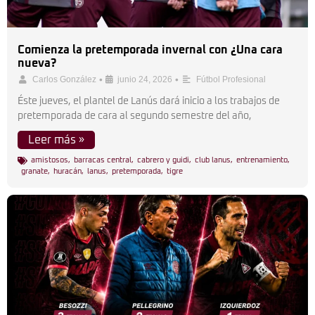
Comienza la pretemporada invernal con ¿Una cara
nueva?
•
•
Carlos González
junio 24, 2026
Fútbol Profesional
Éste jueves, el plantel de Lanús dará inicio a los trabajos de
pretemporada de cara al segundo semestre del año,
Leer más »
amistosos
,
barracas central
,
cabrero y guidi
,
club lanus
,
entrenamiento
,
granate
,
huracán
,
lanus
,
pretemporada
,
tigre