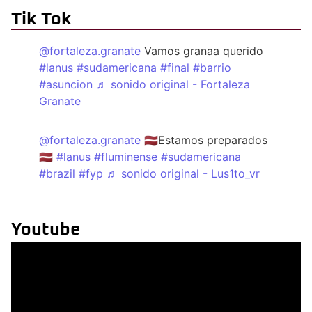
Tik Tok
@fortaleza.granate
Vamos granaa querido
#lanus
#sudamericana
#final
#barrio
#asuncion
♬ sonido original - Fortaleza
Granate
@fortaleza.granate
🇱🇻Estamos preparados
🇱🇻
#lanus
#fluminense
#sudamericana
#brazil
#fyp
♬ sonido original - Lus1to_vr
Youtube