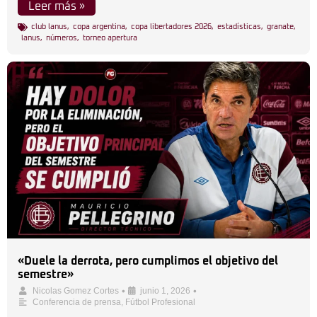
Leer más »
club lanus
,
copa argentina
,
copa libertadores 2026
,
estadísticas
,
granate
,
lanus
,
números
,
torneo apertura
«Duele la derrota, pero cumplimos el objetivo del
semestre»
•
•
Nicolas Gomez Cortes
junio 1, 2026
Conferencia de prensa
,
Fútbol Profesional