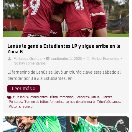
Lanús le ganó a Estudiantes LP y sigue arriba en la
Zona B
•
•
•
Fortaleza Granate
septiembre 1, 2025
Fútbol Femenino
No hay comentarios
El femenino de Lanús se llevó un triunfo clave este sábado al
derrotar por 3 a 2 a Estudiantes, en
Leer más »
club lanus
,
estudiantes
,
fútbol femenino
,
Granates
,
lanus
,
Lideres
,
Punteras
,
Torneo de fútbol femenino
,
torneo de primera b
,
TriunfoDeLanus
,
Victoria
,
zona b