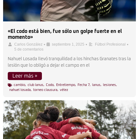
«El codo está bien, fue sólo un golpe fuerte en el
momento»
•
•
•
Carlos González
septiembre 1, 2025
Fútbol Profesional
5 de comentarios
Nahuel Losada llevó tranquilidad a los hinchas Granates tras la
lesión que lo obligó a dejar el campo en el
Leer más »
cambio
,
club lanus
,
Codo
,
Entretiempo
,
Fecha 7
,
lanus
,
lesiones
,
nahuel losada
,
torneo clausura
,
vélez