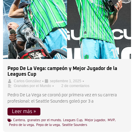
Pepo De La Vega: campeón y Mejor Jugador de la
Leagues Cup
•
•
Carlos González
septiembre 1, 2025
•
Granates por el Mundo
2 de comentarios
Pedro De La Vega se coronó por primera vez en su carrera
profesional: el Seattle Sounders goleó por 3 a
Leer más »
Cantera
,
granates por el mundo
,
Leagues Cup
,
Mejor jugador
,
MVP
,
Pedro de la vega
,
Pepo de la vega
,
Seattle Sounders