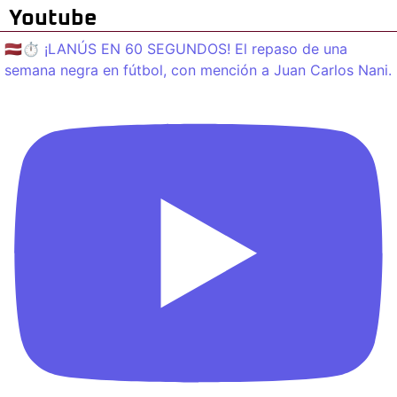
Youtube
🇱🇻⏱️ ¡LANÚS EN 60 SEGUNDOS! El repaso de una
semana negra en fútbol, con mención a Juan Carlos Nani.