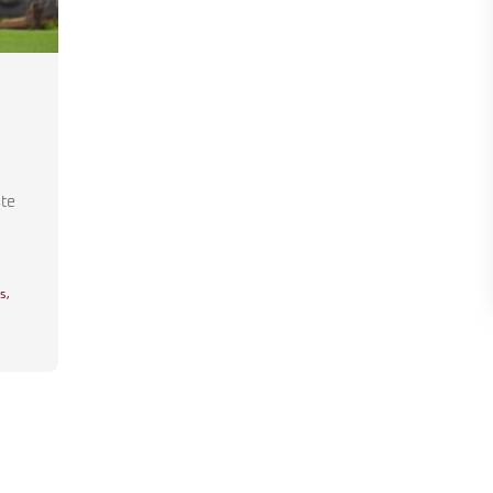
ste
us
,