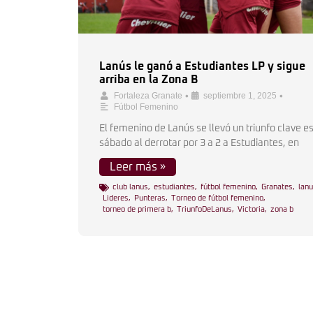
Lanús le ganó a Estudiantes LP y sigue
arriba en la Zona B
•
•
Fortaleza Granate
septiembre 1, 2025
Fútbol Femenino
El femenino de Lanús se llevó un triunfo clave e
sábado al derrotar por 3 a 2 a Estudiantes, en
Leer más »
club lanus
,
estudiantes
,
fútbol femenino
,
Granates
,
lan
Lideres
,
Punteras
,
Torneo de fútbol femenino
,
torneo de primera b
,
TriunfoDeLanus
,
Victoria
,
zona b