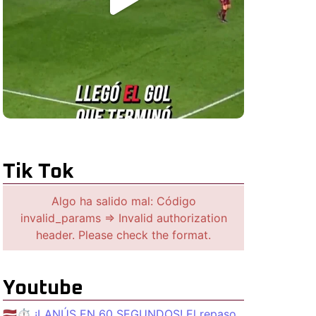
Tik Tok
Algo ha salido mal: Código
invalid_params => Invalid authorization
header. Please check the format.
Youtube
🇱🇻⏱️ ¡LANÚS EN 60 SEGUNDOS! El repaso