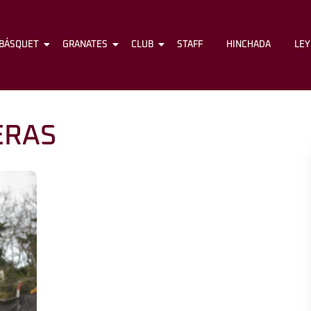
BÁSQUET
FÚTBOL
GRANATES
BÁSQUET
CLUB
GRANATES
STAFF
CLUB
HINCHADA
STAFF
LE
ERAS