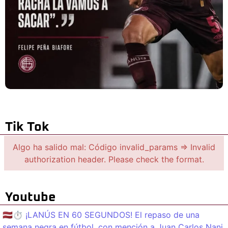
Tik Tok
Algo ha salido mal: Código invalid_params => Invalid
authorization header. Please check the format.
Youtube
🇱🇻⏱️ ¡LANÚS EN 60 SEGUNDOS! El repaso de una
semana negra en fútbol, con mención a Juan Carlos Nani.