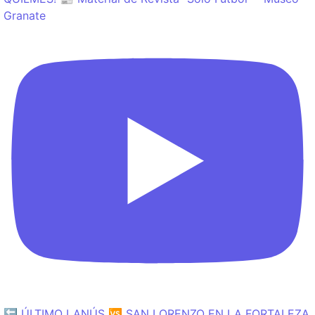
Granate
🔙 ÚLTIMO LANÚS 🆚 SAN LORENZO EN LA FORTALEZA