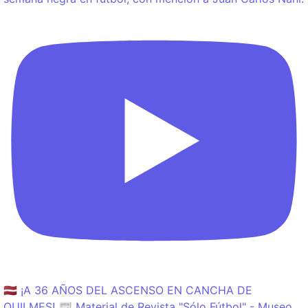
🇱🇻 ¡A 36 AÑOS DEL ASCENSO EN CANCHA DE
QUILMES! 📰 Material de Revista "Sólo Fútbol" - Museo