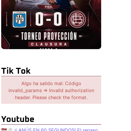
Tik Tok
Algo ha salido mal: Código
invalid_params => Invalid authorization
header. Please check the format.
Youtube
🇱🇻⏱️ ¡LANÚS EN 60 SEGUNDOS! El repaso