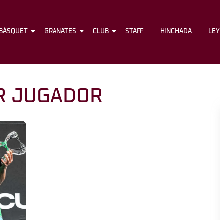
BÁSQUET
FÚTBOL
GRANATES
BÁSQUET
CLUB
GRANATES
STAFF
CLUB
HINCHADA
STAFF
LE
R JUGADOR