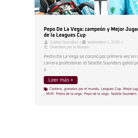
Pepo De La Vega: campeón y Mejor Juga
de la Leagues Cup
•
•
Carlos González
septiembre 1, 2025
Granates por el Mundo
Pedro De La Vega se coronó por primera vez en 
carrera profesional: el Seattle Sounders goleó p
a
Leer más »
Cantera
,
granates por el mundo
,
Leagues Cup
,
Mejor jug
,
MVP
,
Pedro de la vega
,
Pepo de la vega
,
Seattle Sounders