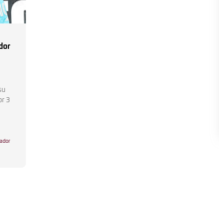
dor
su
or 3
ador