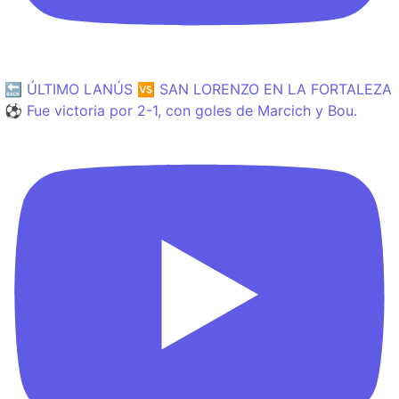
🔙 ÚLTIMO LANÚS 🆚 SAN LORENZO EN LA FORTALEZA
⚽️ Fue victoria por 2-1, con goles de Marcich y Bou.