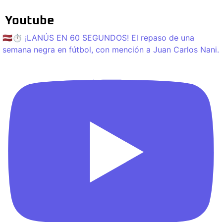
Youtube
🇱🇻⏱️ ¡LANÚS EN 60 SEGUNDOS! El repaso de una
semana negra en fútbol, con mención a Juan Carlos Nani.