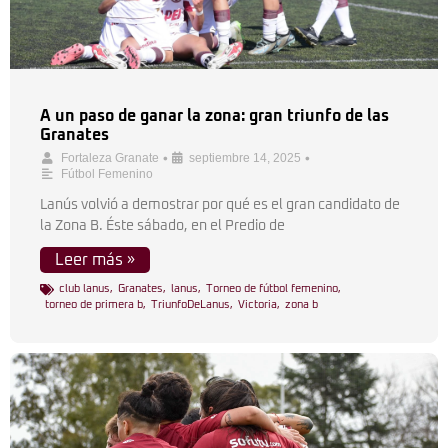
A un paso de ganar la zona: gran triunfo de las
Granates
•
•
Fortaleza Granate
septiembre 14, 2025
Fútbol Femenino
Lanús volvió a demostrar por qué es el gran candidato de
la Zona B. Éste sábado, en el Predio de
Leer más »
club lanus
,
Granates
,
lanus
,
Torneo de fútbol femenino
,
torneo de primera b
,
TriunfoDeLanus
,
Victoria
,
zona b