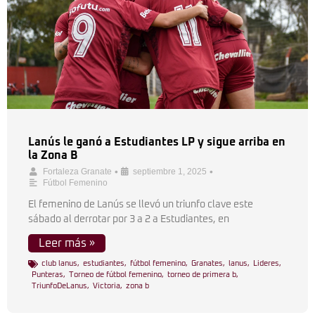
Lanús le ganó a Estudiantes LP y sigue arriba en
la Zona B
•
•
Fortaleza Granate
septiembre 1, 2025
Fútbol Femenino
El femenino de Lanús se llevó un triunfo clave este
sábado al derrotar por 3 a 2 a Estudiantes, en
Leer más »
club lanus
,
estudiantes
,
fútbol femenino
,
Granates
,
lanus
,
Lideres
,
Punteras
,
Torneo de fútbol femenino
,
torneo de primera b
,
TriunfoDeLanus
,
Victoria
,
zona b