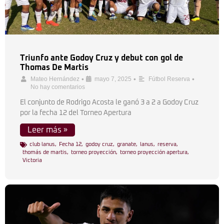
Triunfo ante Godoy Cruz y debut con gol de
Thomas De Martis
•
•
•
Mateo Hernández
mayo 7, 2025
Fútbol Reserva
No hay comentarios
El conjunto de Rodrigo Acosta le ganó 3 a 2 a Godoy Cruz
por la fecha 12 del Torneo Apertura
Leer más »
club lanus
,
Fecha 12
,
godoy cruz
,
granate
,
lanus
,
reserva
,
thomás de martis
,
torneo proyección
,
torneo proyección apertura
,
Victoria