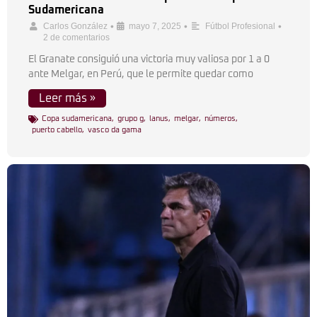
Sudamericana
•
•
•
Carlos González
mayo 7, 2025
Fútbol Profesional
2 de comentarios
El Granate consiguió una victoria muy valiosa por 1 a 0
ante Melgar, en Perú, que le permite quedar como
Leer más »
Copa sudamericana
,
grupo g
,
lanus
,
melgar
,
números
,
puerto cabello
,
vasco da gama