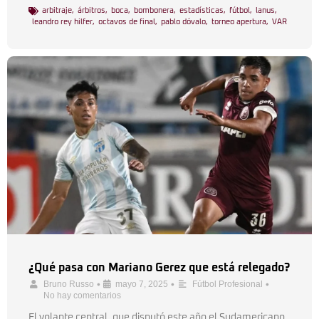
arbitraje
,
árbitros
,
boca
,
bombonera
,
estadísticas
,
fútbol
,
lanus
,
leandro rey hilfer
,
octavos de final
,
pablo dóvalo
,
torneo apertura
,
VAR
¿Qué pasa con Mariano Gerez que está relegado?
•
•
•
Bruno Russo
mayo 7, 2025
Fútbol Profesional
No hay comentarios
El volante central, que disputó este año el Sudamericano