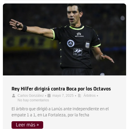
Rey Hilfer dirigirá contra Boca por los Octavos
•
•
•
Carlos González
mayo 7, 2025
Árbitros
No hay comentarios
El árbitro que dirigió a Lanús ante Independiente en el
empate 1 a 1, en La Fortaleza, por la fecha
Leer más »