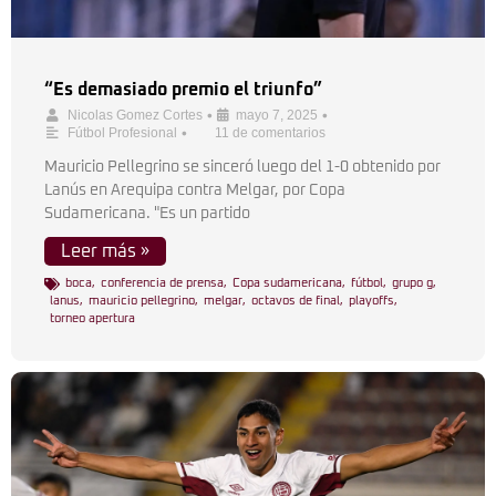
“Es demasiado premio el triunfo”
•
•
Nicolas Gomez Cortes
mayo 7, 2025
•
Fútbol Profesional
11 de comentarios
Mauricio Pellegrino se sinceró luego del 1-0 obtenido por
Lanús en Arequipa contra Melgar, por Copa
Sudamericana. "Es un partido
Leer más »
boca
,
conferencia de prensa
,
Copa sudamericana
,
fútbol
,
grupo g
,
lanus
,
mauricio pellegrino
,
melgar
,
octavos de final
,
playoffs
,
torneo apertura