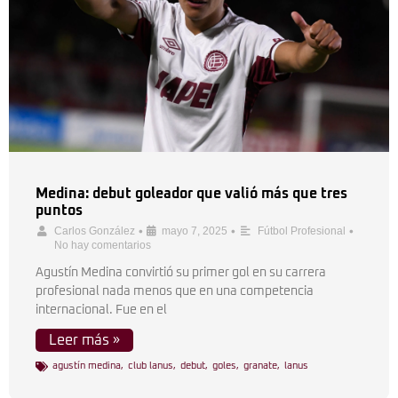
Medina: debut goleador que valió más que tres
puntos
•
•
•
Carlos González
mayo 7, 2025
Fútbol Profesional
No hay comentarios
Agustín Medina convirtió su primer gol en su carrera
profesional nada menos que en una competencia
internacional. Fue en el
Leer más »
agustín medina
,
club lanus
,
debut
,
goles
,
granate
,
lanus