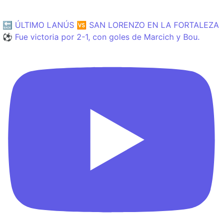
🔙 ÚLTIMO LANÚS 🆚 SAN LORENZO EN LA FORTALEZA
⚽️ Fue victoria por 2-1, con goles de Marcich y Bou.