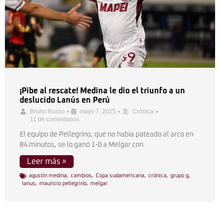
¡Pibe al rescate! Medina le dio el triunfo a un
deslucido Lanús en Perú
•
•
•
Bruno Russo
mayo 7, 2025
Crónica
11 de comentarios
El equipo de Pellegrino, que no había pateado al arco en
84 minutos, se lo ganó 1-0 a Melgar con
Leer más »
agustín medina
,
cambios
,
Copa sudamericana
,
crónica
,
grupo g
,
lanus
,
mauricio pellegrino
,
melgar