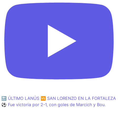
🔙 ÚLTIMO LANÚS 🆚 SAN LORENZO EN LA FORTALEZA
⚽️ Fue victoria por 2-1, con goles de Marcich y Bou.