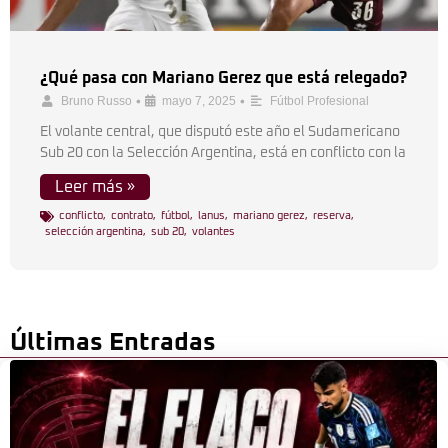
¿Qué pasa con Mariano Gerez que está relegado?
•
•
Bruno Russo
mayo 7, 2025
Fútbol Profesional
El volante central, que disputó este año el Sudamericano
Sub 20 con la Selección Argentina, está en conflicto con la
Leer más »
conflicto
,
contrato
,
fútbol
,
lanus
,
mariano gerez
,
reserva
,
selección argentina
,
sub 20
,
volantes
Últimas Entradas