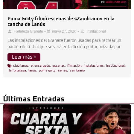
Puma Goity filmó escenas de «Zambrano» en la
cancha de Lanús
•
•
Fortaleza Granate
mayo 27, 2026
Institucional
Las instalaciones del Granate fueron usadas para recrear un
partido de fútbol que se verá en la ficción protagonizada por
Leer más »
club lanus
,
el encargado
,
escenas
,
filmación
,
instalaciones
,
institucional
,
la fortaleza
,
lanus
,
puma goity
,
series
,
zambrano
Últimas Entradas