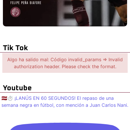
Tik Tok
Algo ha salido mal: Código invalid_params => Invalid
authorization header. Please check the format.
Youtube
🇱🇻⏱️ ¡LANÚS EN 60 SEGUNDOS! El repaso de una
semana negra en fútbol, con mención a Juan Carlos Nani.