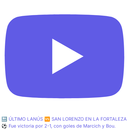
🔙 ÚLTIMO LANÚS 🆚 SAN LORENZO EN LA FORTALEZA
⚽️ Fue victoria por 2-1, con goles de Marcich y Bou.