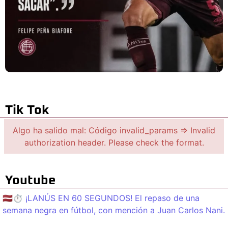
Tik Tok
Algo ha salido mal: Código invalid_params => Invalid
authorization header. Please check the format.
Youtube
🇱🇻⏱️ ¡LANÚS EN 60 SEGUNDOS! El repaso de una
semana negra en fútbol, con mención a Juan Carlos Nani.