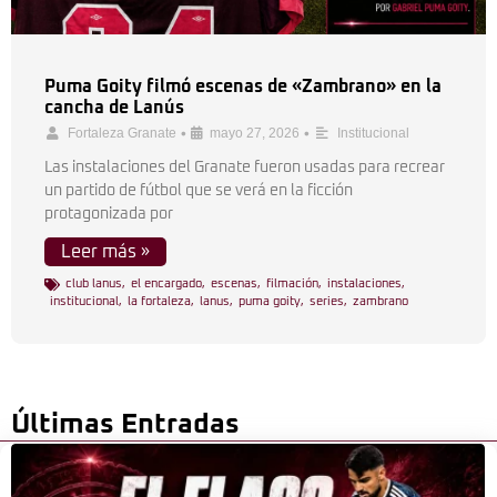
Puma Goity filmó escenas de «Zambrano» en la
cancha de Lanús
•
•
Fortaleza Granate
mayo 27, 2026
Institucional
Las instalaciones del Granate fueron usadas para recrear
un partido de fútbol que se verá en la ficción
protagonizada por
Leer más »
club lanus
,
el encargado
,
escenas
,
filmación
,
instalaciones
,
institucional
,
la fortaleza
,
lanus
,
puma goity
,
series
,
zambrano
Últimas Entradas