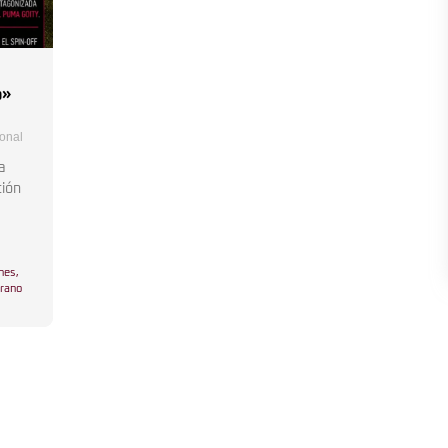
o»
ional
a
ción
ones
,
rano