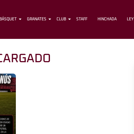
BÁSQUET
FÚTBOL
GRANATES
BÁSQUET
CLUB
GRANATES
STAFF
CLUB
HINCHADA
STAFF
LE
CARGADO