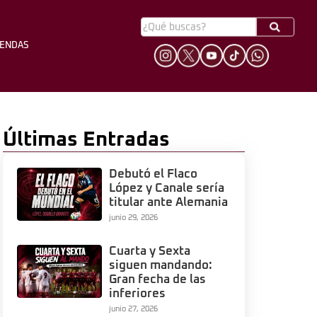
YENDAS
HINCHADA
LEYENDAS
Últimas Entradas
Debutó el Flaco
López y Canale sería
titular ante Alemania
junio 29, 2026
Cuarta y Sexta
siguen mandando:
Gran fecha de las
inferiores
junio 27, 2026