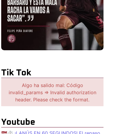
Tik Tok
Algo ha salido mal: Código
invalid_params => Invalid authorization
header. Please check the format.
Youtube
🇱🇻⏱️ ¡LANÚS EN 60 SEGUNDOS! El repaso