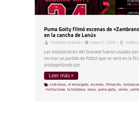
Puma Goity filmó escenas de «Zambran
en la cancha de Lanús
•
•
Fortaleza Granate
mayo 27, 2026
Instituc
Las instalaciones del Granate fueron usadas par
recrear un partido de fútbol que se verá en la fic
protagonizada por
Leer más »
club lanus
,
el encargado
,
escenas
,
filmación
,
instalaci
institucional
,
la fortaleza
,
lanus
,
puma goity
,
series
,
zamb