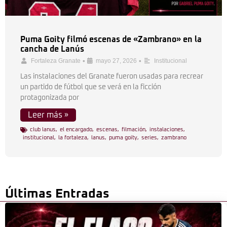
Puma Goity filmó escenas de «Zambrano» en la
cancha de Lanús
•
•
Fortaleza Granate
mayo 27, 2026
Institucional
Las instalaciones del Granate fueron usadas para recrear
un partido de fútbol que se verá en la ficción
protagonizada por
Leer más »
club lanus
,
el encargado
,
escenas
,
filmación
,
instalaciones
,
institucional
,
la fortaleza
,
lanus
,
puma goity
,
series
,
zambrano
Últimas Entradas