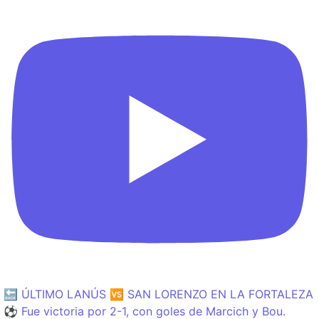
🔙 ÚLTIMO LANÚS 🆚 SAN LORENZO EN LA FORTALEZA
⚽️ Fue victoria por 2-1, con goles de Marcich y Bou.