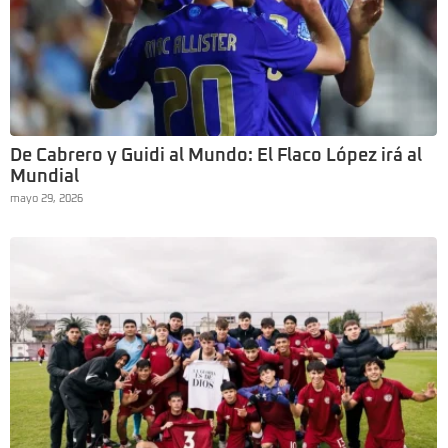
De Cabrero y Guidi al Mundo: El Flaco López irá al
Mundial
mayo 29, 2026