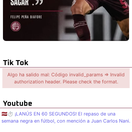
Tik Tok
Algo ha salido mal: Código invalid_params => Invalid
authorization header. Please check the format.
Youtube
🇱🇻⏱️ ¡LANÚS EN 60 SEGUNDOS! El repaso de una
semana negra en fútbol, con mención a Juan Carlos Nani.