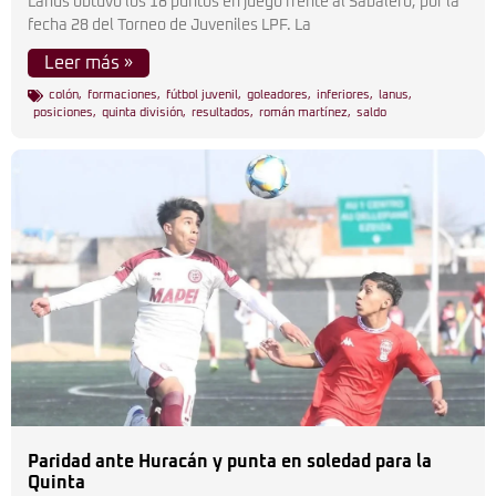
Lanús obtuvo los 18 puntos en juego frente al Sabalero, por la
fecha 28 del Torneo de Juveniles LPF. La
Leer más »
colón
,
formaciones
,
fútbol juvenil
,
goleadores
,
inferiores
,
lanus
,
posiciones
,
quinta división
,
resultados
,
román martínez
,
saldo
Paridad ante Huracán y punta en soledad para la
Quinta