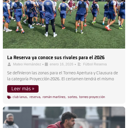
La Reserva ya conoce sus rivales para el 2026
•
•
Mateo Hernández
enero 16, 2026
Fútbol Reserva
Se definieron las zonas para el Torneo Apertura y Clausura de
la categoría Proyección 2026. El certamen tendrá el mismo
Leer más »
club lanus
,
reserva
,
román martínez
,
sorteo
,
torneo proyección