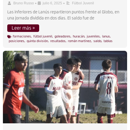
•
•
Bruno Russo
julio 6, 2025
Fútbol Juvenil
Las inferiores de Lanús repartieron puntos frente al Globo, en
una jornada dividida en dos días. El saldo fue de
Leer más »
formaciones
,
fútbol juvenil
,
goleadores
,
huracán
,
juveniles
,
lanus
,
posiciones
,
quinta división
,
resultados
,
román martínez
,
saldo
,
tablas