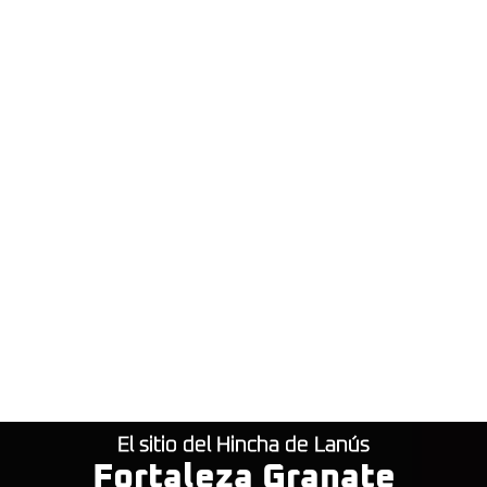
El sitio del Hincha de Lanús
Fortaleza Granate