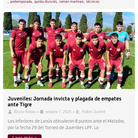
,
pretemporada
,
quinta división
,
román martínez
,
técnicos
Juveniles: Jornada invicta y plagada de empates
ante Tigre
•
•
Bruno Russo
octubre 7, 2025
Fútbol Juvenil
Las inferiores de Lanús obtuvieron 8 puntos ante el Matador,
por la fecha 29 del Torneo de Juveniles LPF. La