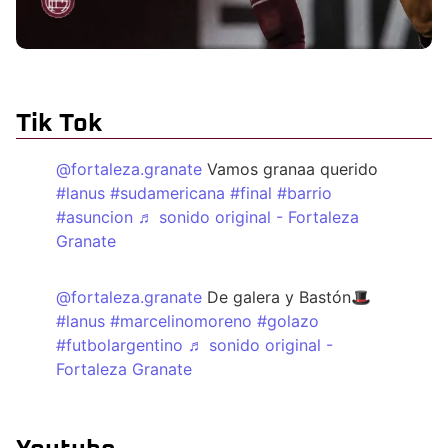
Tik Tok
@fortaleza.granate
Vamos granaa querido
#lanus
#sudamericana
#final
#barrio
#asuncion
♬ sonido original - Fortaleza
Granate
@fortaleza.granate
De galera y Bastón🎩
#lanus
#marcelinomoreno
#golazo
#futbolargentino
♬ sonido original -
Fortaleza Granate