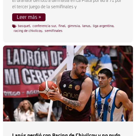
El Granate derrotó a Gimnasia en La Plata por 80 a 71 por
el tercer juego de la semifinales y
Leer más »
basquet
,
conferencia sur
,
final
,
gimnsia
,
lanus
,
liga argentina
,
racing de chivilcoy
,
semifinales
Lanús perdió con Racing de Chivilcoy y no pudo