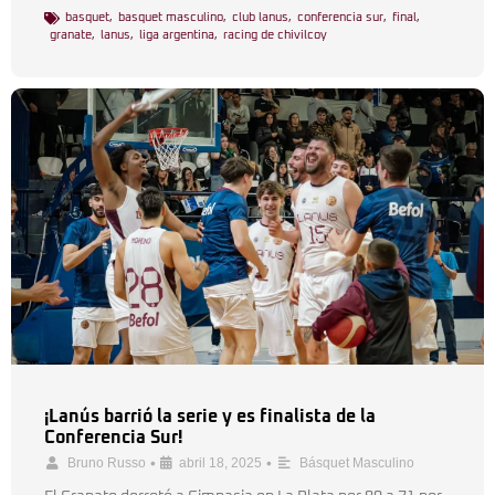
basquet
,
basquet masculino
,
club lanus
,
conferencia sur
,
final
,
granate
,
lanus
,
liga argentina
,
racing de chivilcoy
¡Lanús barrió la serie y es finalista de la
Conferencia Sur!
•
•
Bruno Russo
abril 18, 2025
Básquet Masculino