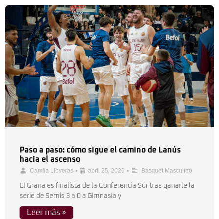
Paso a paso: cómo sigue el camino de Lanús
hacia el ascenso
•
•
Camila Lloveras
abril 25, 2025
Básquet Masculino
El Grana es finalista de la Conferencia Sur tras ganarle la
serie de Semis 3 a 0 a Gimnasia y
Leer más »