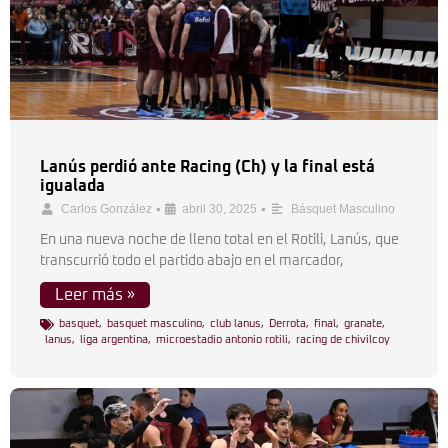
Lanús perdió ante Racing (Ch) y la final está
igualada
•
•
Carlos González
abril 30, 2025
Básquet Masculino
En una nueva noche de lleno total en el Rotili, Lanús, que
transcurrió todo el partido abajo en el marcador,
Leer más »
basquet
,
basquet masculino
,
club lanus
,
Derrota
,
final
,
granate
,
lanus
,
liga argentina
,
microestadio antonio rotili
,
racing de chivilcoy