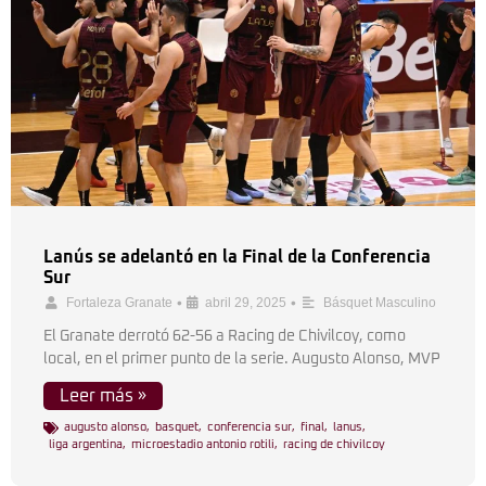
Lanús se adelantó en la Final de la Conferencia
Sur
•
•
Fortaleza Granate
abril 29, 2025
Básquet Masculino
El Granate derrotó 62-56 a Racing de Chivilcoy, como
local, en el primer punto de la serie. Augusto Alonso, MVP
Leer más »
augusto alonso
,
basquet
,
conferencia sur
,
final
,
lanus
,
liga argentina
,
microestadio antonio rotili
,
racing de chivilcoy