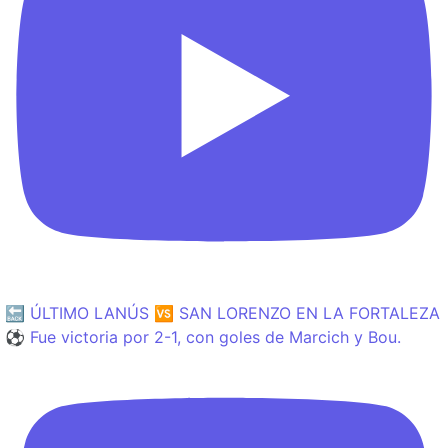
🔙 ÚLTIMO LANÚS 🆚 SAN LORENZO EN LA FORTALEZA
⚽️ Fue victoria por 2-1, con goles de Marcich y Bou.