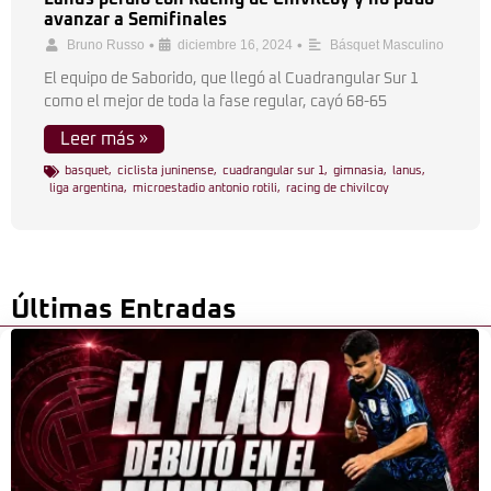
avanzar a Semifinales
•
•
Bruno Russo
diciembre 16, 2024
Básquet Masculino
El equipo de Saborido, que llegó al Cuadrangular Sur 1
como el mejor de toda la fase regular, cayó 68-65
Leer más »
basquet
,
ciclista juninense
,
cuadrangular sur 1
,
gimnasia
,
lanus
,
liga argentina
,
microestadio antonio rotili
,
racing de chivilcoy
Últimas Entradas