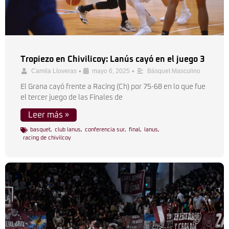
Tropiezo en Chivilicoy: Lanús cayó en el juego 3
•
•
Camila Lloveras
mayo 6, 2025
Básquet Masculino
El Grana cayó frente a Racing (Ch) por 75-68 en lo que fue
el tercer juego de las Finales de
Leer más »
basquet
,
club lanus
,
conferencia sur
,
final
,
lanus
,
racing de chivilcoy