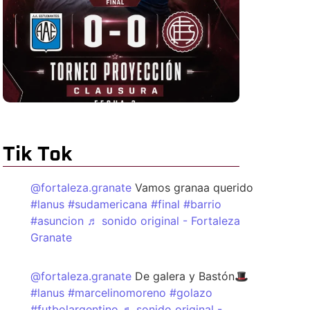
Tik Tok
@fortaleza.granate
Vamos granaa querido
#lanus
#sudamericana
#final
#barrio
#asuncion
♬ sonido original - Fortaleza
Granate
@fortaleza.granate
De galera y Bastón🎩
#lanus
#marcelinomoreno
#golazo
#futbolargentino
♬ sonido original -