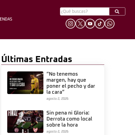
YENDAS
HINCHADA
LEYENDAS
Últimas Entradas
“No tenemos
margen, hay que
poner el pecho y dar
la cara”
agosto 2, 2026
Sin pena ni Gloria:
Derrota como local
sobre la hora
agosto 2, 2026