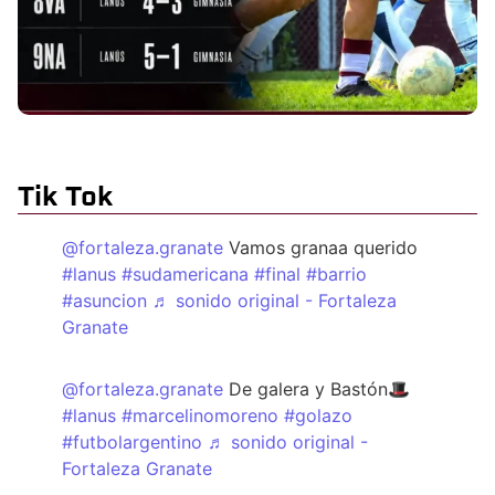
Tik Tok
@fortaleza.granate
Vamos granaa querido
#lanus
#sudamericana
#final
#barrio
#asuncion
♬ sonido original - Fortaleza
Granate
@fortaleza.granate
De galera y Bastón🎩
#lanus
#marcelinomoreno
#golazo
#futbolargentino
♬ sonido original -
Fortaleza Granate