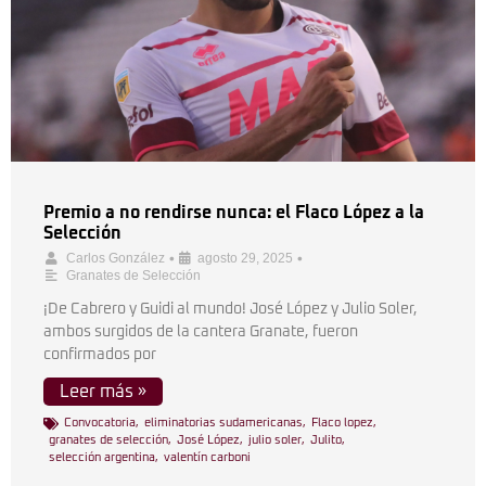
Premio a no rendirse nunca: el Flaco López a la
Selección
•
•
Carlos González
agosto 29, 2025
Granates de Selección
¡De Cabrero y Guidi al mundo! José López y Julio Soler,
ambos surgidos de la cantera Granate, fueron
confirmados por
Leer más »
Convocatoria
,
eliminatorias sudamericanas
,
Flaco lopez
,
granates de selección
,
José López
,
julio soler
,
Julito
,
selección argentina
,
valentín carboni