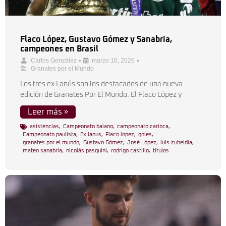
Flaco López, Gustavo Gómez y Sanabria,
campeones en Brasil
•
•
Carlos González
marzo 10, 2026
Granates por el Mundo
Los tres ex Lanús son los destacados de una nueva
edición de Granates Por El Mundo. El Flaco López y
Leer más »
asistencias
,
Campeonato baiano
,
campeonato carioca
,
Campeonato paulista
,
Ex lanus
,
Flaco lopez
,
goles
,
granates por el mundo
,
Gustavo Gómez
,
José López
,
luis zubeldía
,
mateo sanabria
,
nicolás pasquini
,
rodrigo castillo
,
títulos