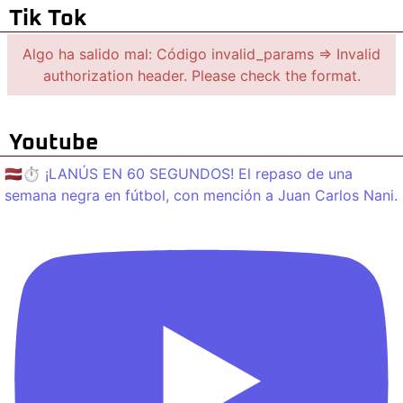
Tik Tok
Algo ha salido mal: Código invalid_params => Invalid
authorization header. Please check the format.
Youtube
🇱🇻⏱️ ¡LANÚS EN 60 SEGUNDOS! El repaso de una
semana negra en fútbol, con mención a Juan Carlos Nani.