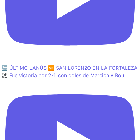
🔙 ÚLTIMO LANÚS 🆚 SAN LORENZO EN LA FORTALEZA
⚽️ Fue victoria por 2-1, con goles de Marcich y Bou.