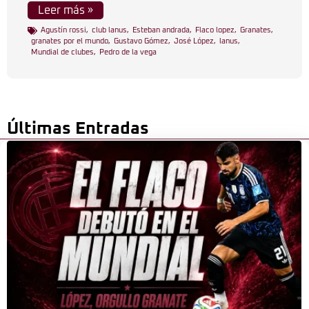
Leer más »
Agustín rossi
,
club lanus
,
Esteban andrada
,
Flaco lopez
,
Granates
,
granates por el mundo
,
Gustavo Gómez
,
José López
,
lanus
,
Mundial de clubes
,
Pedro de la vega
Últimas Entradas