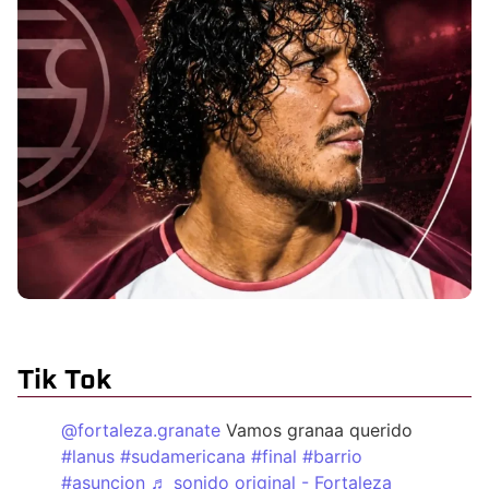
Tik Tok
@fortaleza.granate
Vamos granaa querido
#lanus
#sudamericana
#final
#barrio
#asuncion
♬ sonido original - Fortaleza