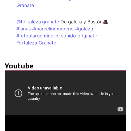
Granate
@fortaleza.granate
De galera y Bastón🎩
#lanus
#marcelinomoreno
#golazo
#futbolargentino
♬ sonido original -
Fortaleza Granate
Youtube