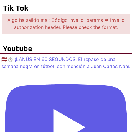
Tik Tok
Algo ha salido mal: Código invalid_params => Invalid
authorization header. Please check the format.
Youtube
🇱🇻⏱️ ¡LANÚS EN 60 SEGUNDOS! El repaso de una
semana negra en fútbol, con mención a Juan Carlos Nani.