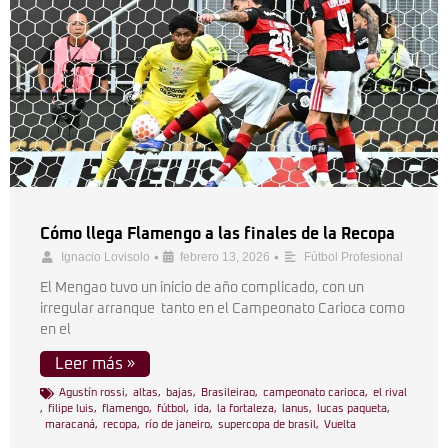
Cómo llega Flamengo a las finales de la Recopa
•
•
Ignacio Lovisolo
febrero 13, 2026
Fútbol Profesional
El Mengao tuvo un inicio de año complicado, con un
irregular arranque tanto en el Campeonato Carioca como
en el
Leer más »
Agustín rossi
,
altas
,
bajas
,
Brasileirao
,
campeonato carioca
,
el rival
,
filipe luis
,
flamengo
,
fútbol
,
ida
,
la fortaleza
,
lanus
,
lucas paqueta
,
maracaná
,
recopa
,
río de janeiro
,
supercopa de brasil
,
Vuelta