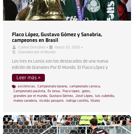
Flaco López, Gustavo Gómez y Sanabria,
campeones en Brasil
•
•
Carlos González
marzo 10, 2026
Granates por el Mundo
Los tres ex Lanús son los destacados de una nueva
edición de Granates Por El Mundo. El Flaco López y
Leer más »
asistencias
,
Campeonato baiano
,
campeonato carioca
,
Campeonato paulista
,
Ex lanus
,
Flaco lopez
,
goles
,
granates por el mundo
,
Gustavo Gómez
,
José López
,
luis zubeldía
,
mateo sanabria
,
nicolás pasquini
,
rodrigo castillo
,
títulos