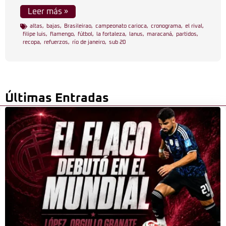
Leer más »
altas
,
bajas
,
Brasileirao
,
campeonato carioca
,
cronograma
,
el rival
,
filipe luis
,
flamengo
,
fútbol
,
la fortaleza
,
lanus
,
maracaná
,
partidos
,
recopa
,
refuerzos
,
río de janeiro
,
sub 20
Últimas Entradas