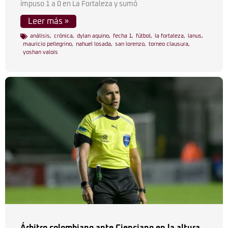
impuso 1 a 0 en La Fortaleza y sumó
Leer más »
análisis
,
crónica
,
dylan aquino
,
fecha 1
,
fútbol
,
la fortaleza
,
lanus
,
mauricio pellegrino
,
nahuel losada
,
san lorenzo
,
torneo clausura
,
yoshan valois