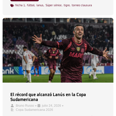
fecha 1
,
fútbol
,
lanus
,
Súper sénior
,
tigre
,
torneo clausura
El récord que alcanzó Lanús en la Copa
Sudamericana
•
•
Bruno Russo
julio 24, 2026
Copa Sudamericana 2026