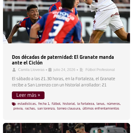
Dos décadas de paternidad: El Granate manda
ante el Ciclón
•
•
Camila Lloveras
julio 24, 2026
Fútbol Profesional
El sábado a las 21.30 horas, en la Fortaleza, el Granate
recibe a San Lorenzo con un historial arrollador: 21
Leer más »
estadísticas
,
fecha 1
,
fútbol
,
historial
,
la fortaleza
,
lanus
,
números
,
previa
,
rachas
,
san lorenzo
,
torneo clausura
,
últimos enfrentamientos