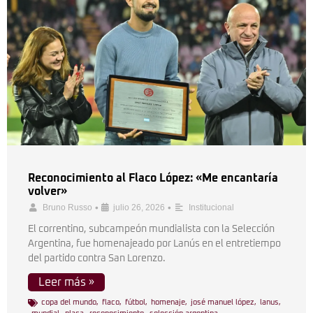
Reconocimiento al Flaco López: «Me encantaría
volver»
•
•
Bruno Russo
julio 26, 2026
Institucional
El correntino, subcampeón mundialista con la Selección
Argentina, fue homenajeado por Lanús en el entretiempo
del partido contra San Lorenzo.
Leer más »
copa del mundo
,
flaco
,
fútbol
,
homenaje
,
josé manuel lópez
,
lanus
,