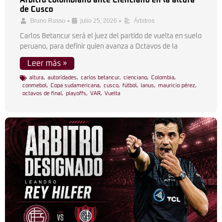
Árbitro colombiano ante Cienciano en la altura
de Cusco
•
•
Bruno Russo
julio 25, 2026
Árbitros
Carlos Betancur será el juez del partido de vuelta en suelo
peruano, para definir quien avanza a Octavos de la
Leer más »
altura
,
autoridades
,
carlos betancur
,
cienciano
,
Colombia
,
conmebol
,
Copa sudamericana
,
cusco
,
fútbol
,
lanus
,
mauricio pérez
,
octavos de final
,
playoffs
,
VAR
,
Vuelta