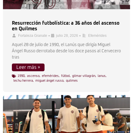
Resurrección futbolística: a 36 años del ascenso
en Quilmes
•
•
Fortaleza Granate
julio 28, 2026
Efemérides
Aquel 28 de julio de 1990, el Lanús que dirigía Miguel
Ángel Russo derrotaba desde los doce pasos al Cervecero
tras
Leer más »
1990
,
ascenso
,
efemérides
,
fútbol
,
gilmar villagrán
,
lanus
,
lechu herrera
,
miguel ángel russo
,
quilmes