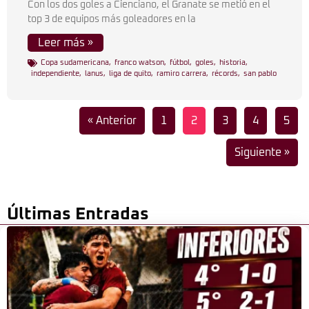
Con los dos goles a Cienciano, el Granate se metió en el
top 3 de equipos más goleadores en la
Leer más »
Copa sudamericana
,
franco watson
,
fútbol
,
goles
,
historia
,
independiente
,
lanus
,
liga de quito
,
ramiro carrera
,
récords
,
san pablo
« Anterior
1
2
3
4
5
Siguiente »
Últimas Entradas