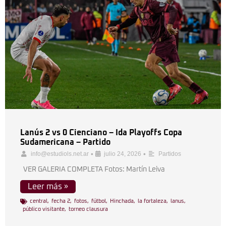
Lanús 2 vs 0 Cienciano – Ida Playoffs Copa
Sudamericana – Partido
•
•
info@estudiols.net.ar
julio 24, 2026
Partidos
VER GALERIA COMPLETA Fotos: Martín Leiva
Leer más »
central
,
fecha 2
,
fotos
,
fútbol
,
Hinchada
,
la fortaleza
,
lanus
,
público visitante
,
torneo clausura