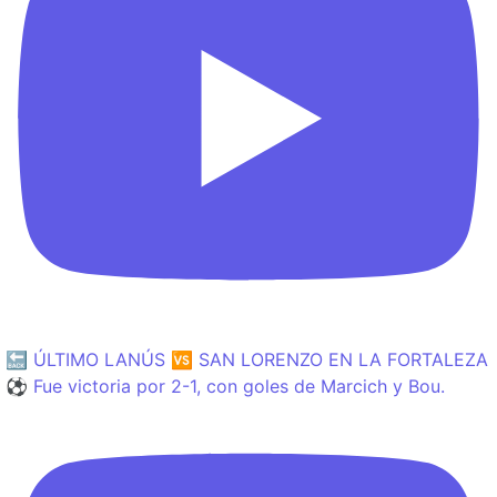
🔙 ÚLTIMO LANÚS 🆚 SAN LORENZO EN LA FORTALEZA
⚽️ Fue victoria por 2-1, con goles de Marcich y Bou.