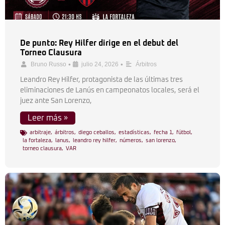
De punto: Rey Hilfer dirige en el debut del
Torneo Clausura
•
•
Bruno Russo
julio 24, 2026
Árbitros
Leandro Rey Hilfer, protagonista de las últimas tres
eliminaciones de Lanús en campeonatos locales, será el
juez ante San Lorenzo,
Leer más »
arbitraje
,
árbitros
,
diego ceballos
,
estadísticas
,
fecha 1
,
fútbol
,
la fortaleza
,
lanus
,
leandro rey hilfer
,
números
,
san lorenzo
,
torneo clausura
,
VAR