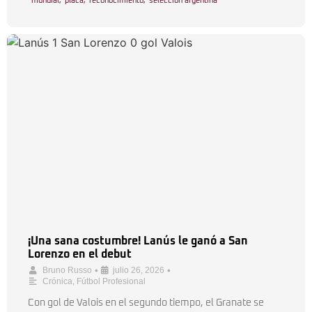
mundial
,
placa
,
reconocimiento
,
selección argentina
¡Una sana costumbre! Lanús le ganó a San
Lorenzo en el debut
•
•
Bruno Russo
julio 26, 2026
Crónica
,
Fútbol Profesional
Con gol de Valois en el segundo tiempo, el Granate se