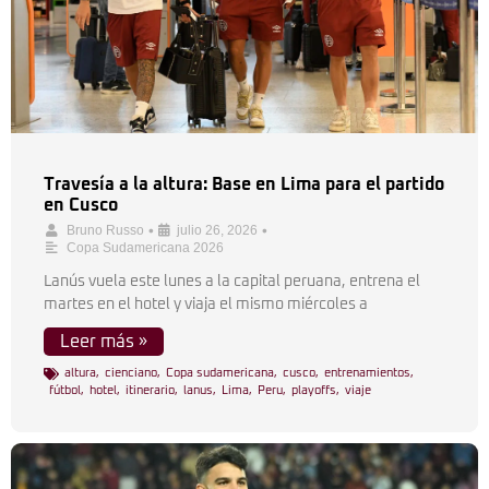
Travesía a la altura: Base en Lima para el partido
en Cusco
•
•
Bruno Russo
julio 26, 2026
Copa Sudamericana 2026
Lanús vuela este lunes a la capital peruana, entrena el
martes en el hotel y viaja el mismo miércoles a
Leer más »
altura
,
cienciano
,
Copa sudamericana
,
cusco
,
entrenamientos
,
fútbol
,
hotel
,
itinerario
,
lanus
,
Lima
,
Peru
,
playoffs
,
viaje