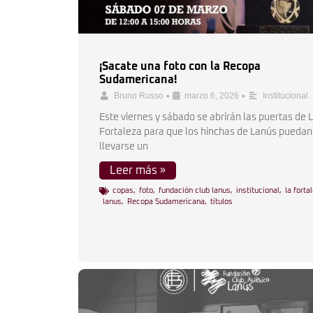
¡Sacate una foto con la Recopa
Sudamericana!
•
•
Bruno Russo
marzo 6, 2026
Institucional
Este viernes y sábado se abrirán las puertas de 
Fortaleza para que los hinchas de Lanús puedan
llevarse un
Leer más »
copas
,
foto
,
fundación club lanus
,
institucional
,
la forta
lanus
,
Recopa Sudamericana
,
títulos