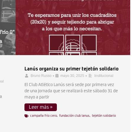
Lanús organiza su primer tejetón solidario
•
•
Bruno Russo
mayo 30, 2025
Institucional
nal
El Club Atlético Lanús será sede por primera vez
de una jornada que se realizará este sábado 31 de
ma
mayo a partir
Leer más »
campaña frío cero
,
fundación club lanus
,
tejetón solidario