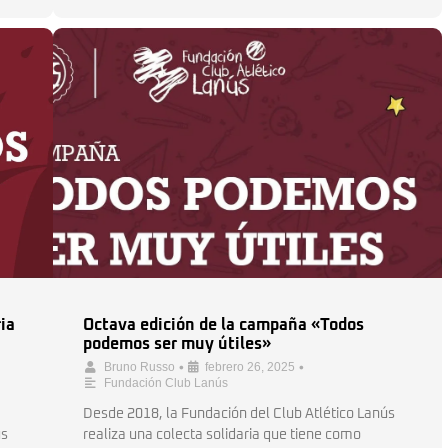
ria
Octava edición de la campaña «Todos
podemos ser muy útiles»
•
•
Bruno Russo
febrero 26, 2025
Fundación Club Lanús
Desde 2018, la Fundación del Club Atlético Lanús
ús
realiza una colecta solidaria que tiene como