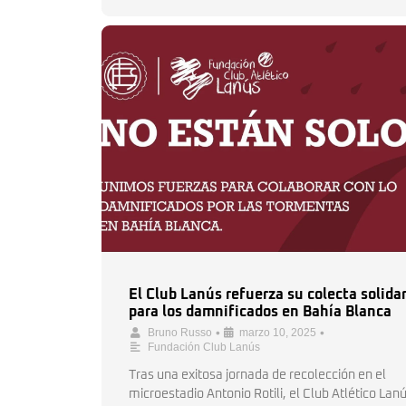
El Club Lanús refuerza su colecta solida
para los damnificados en Bahía Blanca
•
•
Bruno Russo
marzo 10, 2025
Fundación Club Lanús
Tras una exitosa jornada de recolección en el
microestadio Antonio Rotili, el Club Atlético Lan