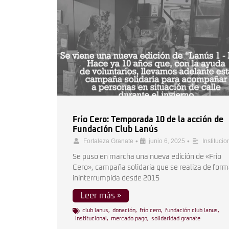
Frío Cero: Temporada 10 de la acción de
Fundación Club Lanús
•
•
Fortaleza Granate
junio 6, 2025
Institucio
Se puso en marcha una nueva edición de «Frío
Cero», campaña solidaria que se realiza de for
ininterrumpida desde 2015
Leer más »
club lanus
,
donación
,
frío cero
,
fundación club lanus
,
institucional
,
mercado pago
,
solidaridad granate