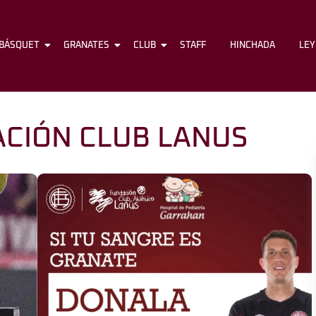
BÁSQUET
FÚTBOL
GRANATES
BÁSQUET
CLUB
GRANATES
STAFF
CLUB
HINCHADA
STAFF
LE
CIÓN CLUB LANUS