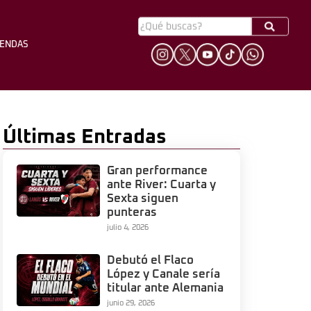
YENDAS
HINCHADA
LEYENDAS
Últimas Entradas
Gran performance
ante River: Cuarta y
Sexta siguen
punteras
julio 4, 2026
Debutó el Flaco
López y Canale sería
titular ante Alemania
junio 29, 2026