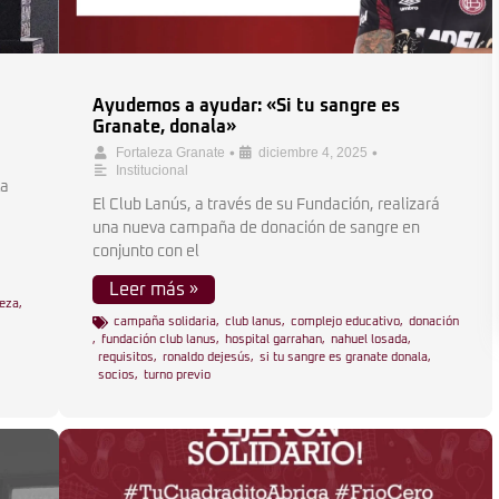
Ayudemos a ayudar: «Si tu sangre es
Granate, donala»
•
•
Fortaleza Granate
diciembre 4, 2025
Institucional
La
El Club Lanús, a través de su Fundación, realizará
una nueva campaña de donación de sangre en
conjunto con el
Leer más »
leza
,
campaña solidaria
,
club lanus
,
complejo educativo
,
donación
,
fundación club lanus
,
hospital garrahan
,
nahuel losada
,
requisitos
,
ronaldo dejesús
,
si tu sangre es granate donala
,
socios
,
turno previo