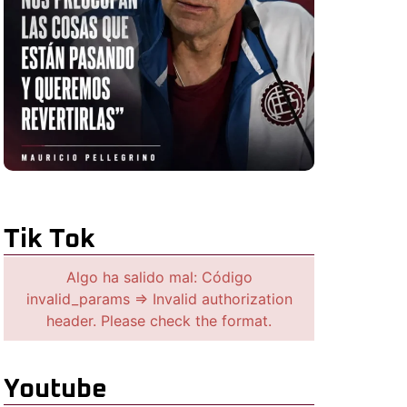
Tik Tok
Algo ha salido mal: Código
invalid_params => Invalid authorization
header. Please check the format.
Youtube