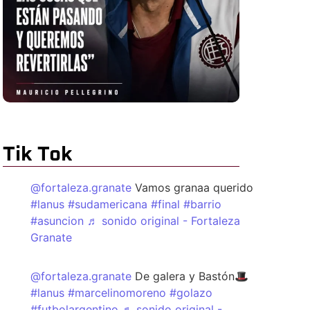
Tik Tok
@fortaleza.granate
Vamos granaa querido
#lanus
#sudamericana
#final
#barrio
#asuncion
♬ sonido original - Fortaleza
Granate
@fortaleza.granate
De galera y Bastón🎩
#lanus
#marcelinomoreno
#golazo
#futbolargentino
♬ sonido original -