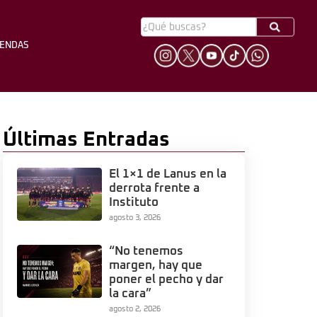
YENDAS
HINCHADA
LEYENDAS
Últimas Entradas
El 1×1 de Lanus en la
derrota frente a
Instituto
agosto 3, 2026
“No tenemos
margen, hay que
poner el pecho y dar
la cara”
agosto 2, 2026