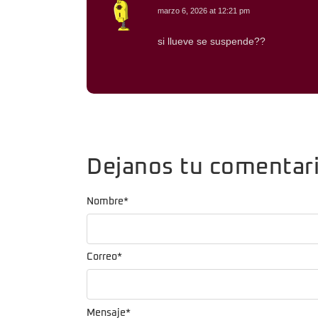
marzo 6, 2026 at 12:21 pm
si llueve se suspende??
Dejanos tu comentar
Nombre
*
Correo
*
Mensaje
*