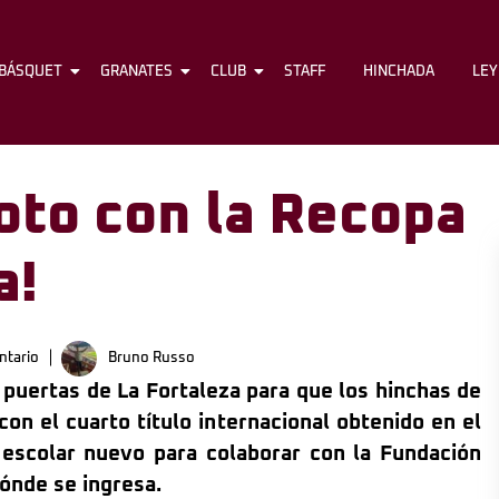
BÁSQUET
FÚTBOL
GRANATES
BÁSQUET
CLUB
GRANATES
STAFF
CLUB
HINCHADA
STAFF
LE
oto con la Recopa
a!
tario
Bruno Russo
 puertas de La Fortaleza para que los hinchas de
on el cuarto título internacional obtenido en el
 escolar nuevo para colaborar con la Fundación
dónde se ingresa.