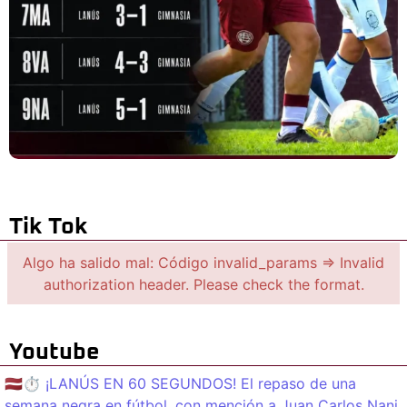
Tik Tok
Algo ha salido mal: Código invalid_params => Invalid
authorization header. Please check the format.
Youtube
🇱🇻⏱️ ¡LANÚS EN 60 SEGUNDOS! El repaso de una
semana negra en fútbol, con mención a Juan Carlos Nani.