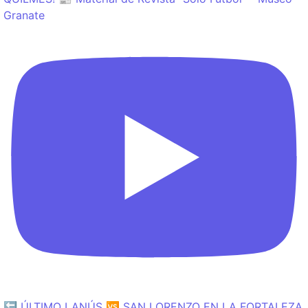
Granate
🔙 ÚLTIMO LANÚS 🆚 SAN LORENZO EN LA FORTALEZA