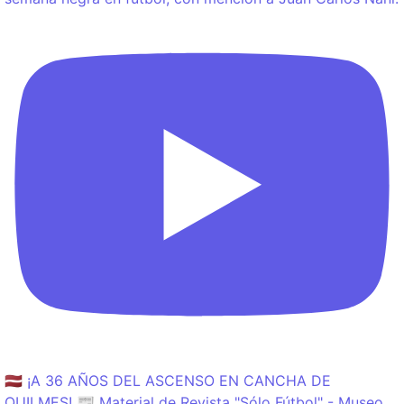
🇱🇻 ¡A 36 AÑOS DEL ASCENSO EN CANCHA DE
QUILMES! 📰 Material de Revista "Sólo Fútbol" - Museo