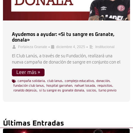
Ayudemos a ayudar: «Si tu sangre es Granate,
donala»
•
•
Fortaleza Granate
diciembre 4, 2025
Institucional
El Club Lanús, a través de su Fundación, realizará una
nueva campaña de donación de sangre en conjunto con el
Leer más »
campaña solidaria
,
club lanus
,
complejo educativo
,
donación
,
fundación club lanus
,
hospital garrahan
,
nahuel losada
,
requisitos
,
ronaldo dejesús
,
si tu sangre es granate donala
,
socios
,
turno previo
Últimas Entradas