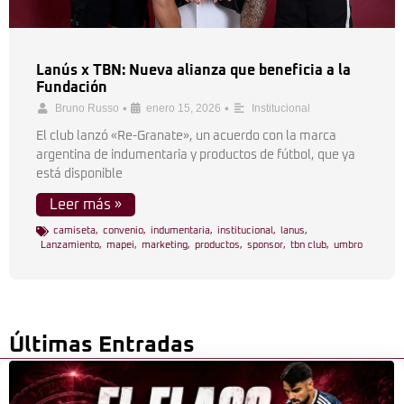
Lanús x TBN: Nueva alianza que beneficia a la
Fundación
•
•
Bruno Russo
enero 15, 2026
Institucional
El club lanzó «Re-Granate», un acuerdo con la marca
argentina de indumentaria y productos de fútbol, que ya
está disponible
Leer más »
camiseta
,
convenio
,
indumentaria
,
institucional
,
lanus
,
Lanzamiento
,
mapei
,
marketing
,
productos
,
sponsor
,
tbn club
,
umbro
Últimas Entradas