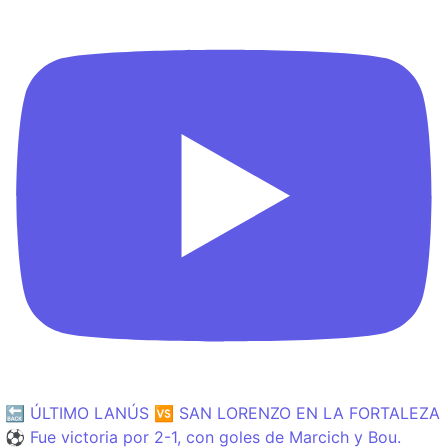
🔙 ÚLTIMO LANÚS 🆚 SAN LORENZO EN LA FORTALEZA
⚽️ Fue victoria por 2-1, con goles de Marcich y Bou.