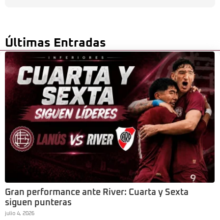
Últimas Entradas
Gran performance ante River: Cuarta y Sexta
siguen punteras
julio 4, 2026