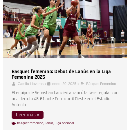
Basquet femenino: Debut de Lanús en la Liga
Femenina 2025
•
•
Camila Lloveras
enero 20, 2025
Básquet Femenino
El equipo de Sebastian Lanzieri arrancó la fase regular con
una derrota 48-61 ante Ferrocarril Oeste en el Estadio
Antonio
Leer más »
basquet femenino
,
lanus
,
liga nacional