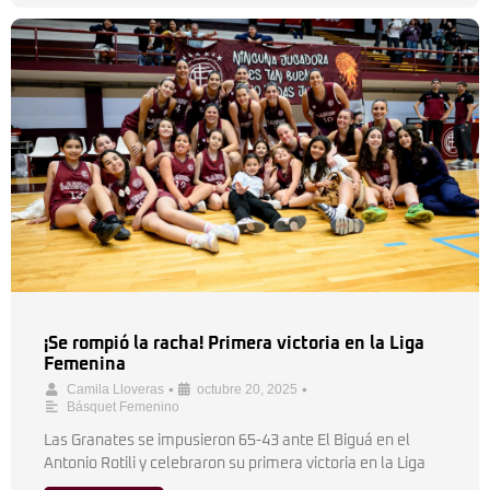
¡Se rompió la racha! Primera victoria en la Liga
Femenina
•
•
Camila Lloveras
octubre 20, 2025
Básquet Femenino
Las Granates se impusieron 65-43 ante El Biguá en el
Antonio Rotili y celebraron su primera victoria en la Liga