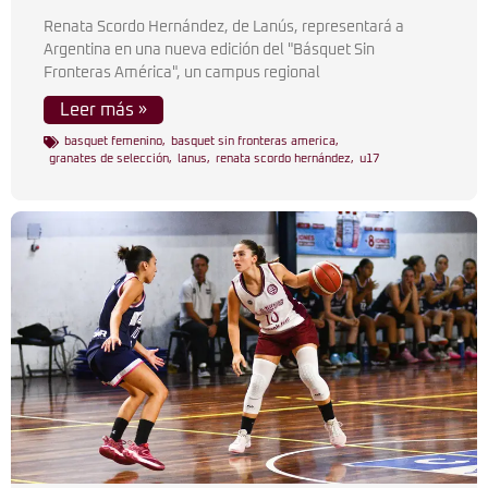
Renata Scordo Hernández, de Lanús, representará a
Argentina en una nueva edición del "Básquet Sin
Fronteras América", un campus regional
Leer más »
basquet femenino
,
basquet sin fronteras america
,
granates de selección
,
lanus
,
renata scordo hernández
,
u17