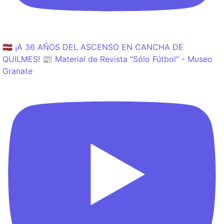
🇱🇻 ¡A 36 AÑOS DEL ASCENSO EN CANCHA DE
QUILMES! 📰 Material de Revista "Sólo Fútbol" - Museo
Granate