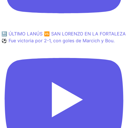
🔙 ÚLTIMO LANÚS 🆚 SAN LORENZO EN LA FORTALEZA
⚽️ Fue victoria por 2-1, con goles de Marcich y Bou.