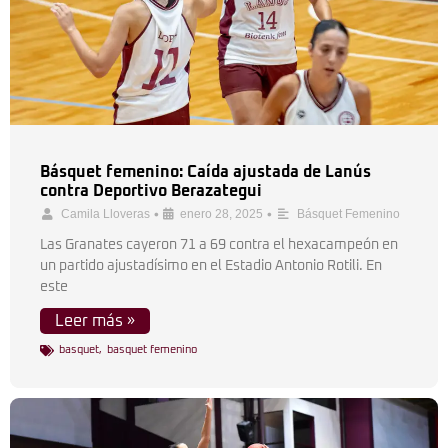
Básquet femenino: Caída ajustada de Lanús
contra Deportivo Berazategui
•
•
Camila Lloveras
enero 28, 2025
Básquet Femenino
Las Granates cayeron 71 a 69 contra el hexacampeón en
un partido ajustadísimo en el Estadio Antonio Rotili. En
este
Leer más »
basquet
,
basquet femenino