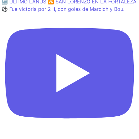
🔙 ÚLTIMO LANÚS 🆚 SAN LORENZO EN LA FORTALEZA
⚽️ Fue victoria por 2-1, con goles de Marcich y Bou.