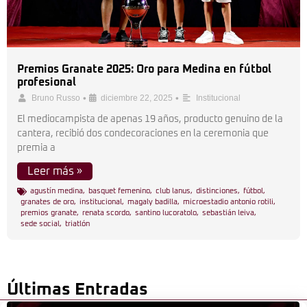
Premios Granate 2025: Oro para Medina en fútbol
profesional
•
•
Bruno Russo
diciembre 22, 2025
Institucional
El mediocampista de apenas 19 años, producto genuino de la
cantera, recibió dos condecoraciones en la ceremonia que
premia a
Leer más »
agustín medina
,
basquet femenino
,
club lanus
,
distinciones
,
fútbol
,
granates de oro
,
institucional
,
magaly badilla
,
microestadio antonio rotili
,
premios granate
,
renata scordo
,
santino lucoratolo
,
sebastián leiva
,
sede social
,
triatlón
Últimas Entradas