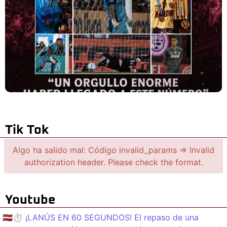
Tik Tok
Algo ha salido mal: Código invalid_params => Invalid
authorization header. Please check the format.
Youtube
🇱🇻⏱️ ¡LANÚS EN 60 SEGUNDOS! El repaso de una