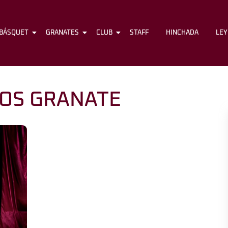
BÁSQUET
FÚTBOL
GRANATES
BÁSQUET
CLUB
GRANATES
STAFF
CLUB
HINCHADA
STAFF
LE
OS GRANATE