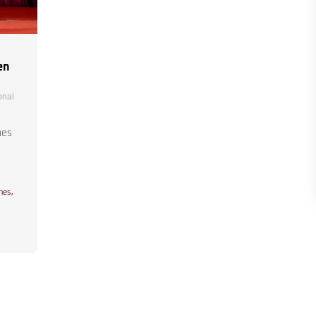
en
onal
nes
ones
,
,