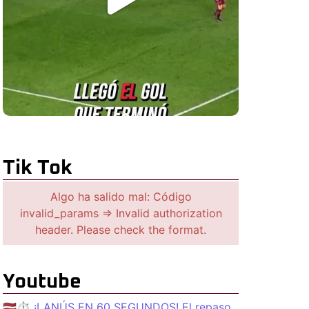
Tik Tok
Algo ha salido mal: Código
invalid_params => Invalid authorization
header. Please check the format.
Youtube
🇱🇻⏱️ ¡LANÚS EN 60 SEGUNDOS! El repaso