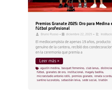
Premios Granate 2025: Oro para Medina 
fútbol profesional
•
•
Bruno Russo
diciembre 22, 2025
Instituci
El mediocampista de apenas 19 años, producto
genuino de la cantera, recibió dos condecoracio
en la ceremonia que premia a
Leer más »
agustín medina
,
basquet femenino
,
club lanus
,
distinci
fútbol
,
granates de oro
,
institucional
,
magaly badilla
,
microestadio antonio rotili
,
premios granate
,
renata scordo
santino lucoratolo
,
sebastián leiva
,
sede social
,
triatlón