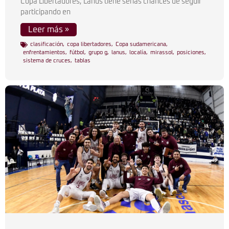
Copa Libertadores, Lanús tiene serias chances de seguir
participando en
Leer más »
clasificación
,
copa libertadores
,
Copa sudamericana
,
enfrentamientos
,
fútbol
,
grupo g
,
lanus
,
localía
,
mirassol
,
posiciones
,
sistema de cruces
,
tablas