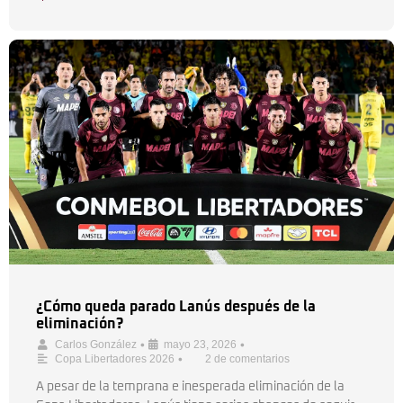
¿Cómo queda parado Lanús después de la
eliminación?
•
•
Carlos González
mayo 23, 2026
•
Copa Libertadores 2026
2 de comentarios
A pesar de la temprana e inesperada eliminación de la