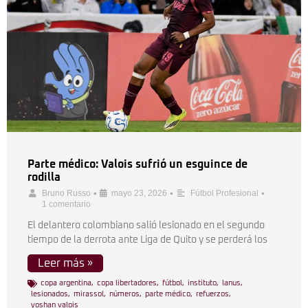
Parte médico: Valois sufrió un esguince de
rodilla
•
•
•
Bruno Russo
mayo 23, 2026
Fútbol Profesional
1 comentario
El delantero colombiano salió lesionado en el segundo
tiempo de la derrota ante Liga de Quito y se perderá los
Leer más »
copa argentina
,
copa libertadores
,
fútbol
,
instituto
,
lanus
,
lesionados
,
mirassol
,
números
,
parte médico
,
refuerzos
,
yoshan valois