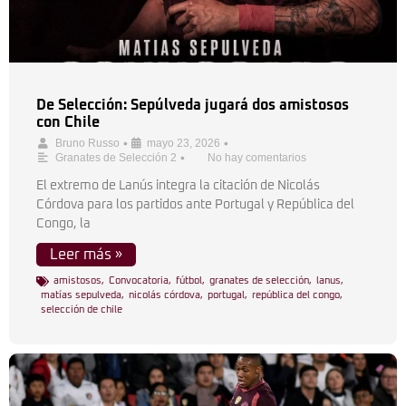
De Selección: Sepúlveda jugará dos amistosos
con Chile
•
•
Bruno Russo
mayo 23, 2026
•
Granates de Selección 2
No hay comentarios
El extremo de Lanús integra la citación de Nicolás
Córdova para los partidos ante Portugal y República del
Congo, la
Leer más »
amistosos
,
Convocatoria
,
fútbol
,
granates de selección
,
lanus
,
matías sepulveda
,
nicolás córdova
,
portugal
,
república del congo
,
selección de chile