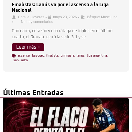
Finalistas: Lanús va por el ascenso a la Liga
Nacional
•
•
Camila Lloveras
mayo 23, 2026
Básquet Masculino
•
No hay comentarios
Con garra, corazón y una ráfaga de triples en el último
cuarto, el Granate cerró la serie 3-1 y se
Leer más »
ascenso
,
basquet
,
finalista
,
gimnasia
,
lanus
,
liga argentina
,
san isidro
Últimas Entradas