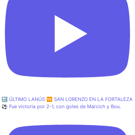
🔙 ÚLTIMO LANÚS 🆚 SAN LORENZO EN LA FORTALEZA
⚽️ Fue victoria por 2-1, con goles de Marcich y Bou.