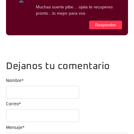
Muchas suerte pibe… ojala te recuperes
pronto…lo mejor para vos
Responder
Dejanos tu comentario
Nombre
*
Correo
*
Mensaje
*