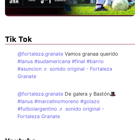
Tik Tok
@fortaleza.granate
Vamos granaa querido
#lanus
#sudamericana
#final
#barrio
#asuncion
♬ sonido original - Fortaleza
Granate
@fortaleza.granate
De galera y Bastón🎩
#lanus
#marcelinomoreno
#golazo
#futbolargentino
♬ sonido original -
Fortaleza Granate