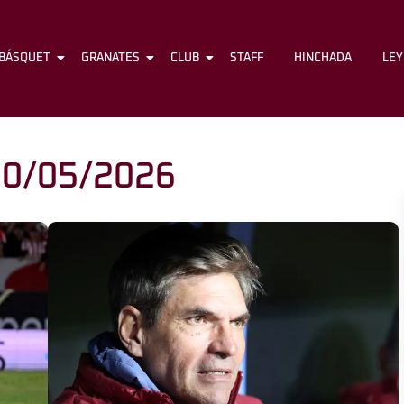
BÁSQUET
FÚTBOL
GRANATES
BÁSQUET
CLUB
GRANATES
STAFF
CLUB
HINCHADA
STAFF
LE
10/05/2026