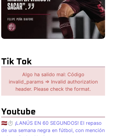
Tik Tok
Algo ha salido mal: Código
invalid_params => Invalid authorization
header. Please check the format.
Youtube
🇱🇻⏱️ ¡LANÚS EN 60 SEGUNDOS! El repaso
de una semana negra en fútbol, con mención