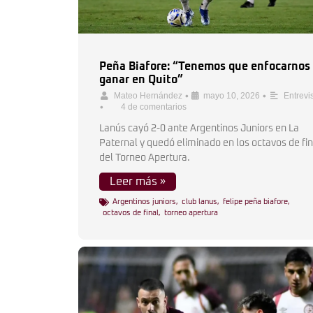
Peña Biafore: “Tenemos que enfocarnos
ganar en Quito”
•
•
Mateo Hernández
mayo 10, 2026
Entrevi
•
4 de comentarios
Lanús cayó 2-0 ante Argentinos Juniors en La
Paternal y quedó eliminado en los octavos de fin
del Torneo Apertura.
Leer más »
Argentinos juniors
,
club lanus
,
felipe peña biafore
,
octavos de final
,
torneo apertura