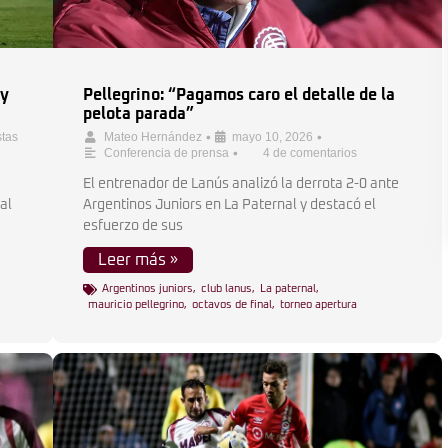
 y
Pellegrino: “Pagamos caro el detalle de la
pelota parada”
•
•
stas
Mateo Hernández
mayo 10, 2026
•
Conferencia de prensa
4 de comentarios
El entrenador de Lanús analizó la derrota 2-0 ante
al
Argentinos Juniors en La Paternal y destacó el
esfuerzo de sus
Leer más »
Argentinos juniors
,
club lanus
,
La paternal
,
mauricio pellegrino
,
octavos de final
,
torneo apertura