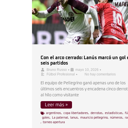
Con el arco cerrado: Lanús marcó un gol 
seis partidos
•
•
Bruno Russo
mayo 10, 2026
•
Fútbol Profesional
No hay comentarios
El equipo de Pellegrino ganó apenas uno de los
últimos seis encuentros y encadena cinco derro
al hilo como visitante
Leer más »
argentinos
,
copa libertadores
,
derrotas
,
estadísticas
,
fú
goles
,
La paternal
,
lanus
,
mauricio pellegrino
,
números
,
r
,
torneo apertura