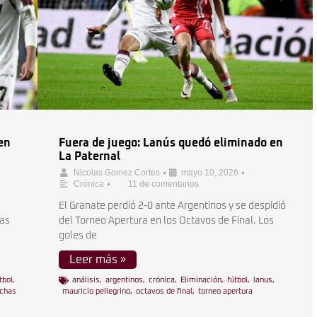
en
Fuera de juego: Lanús quedó eliminado en
La Paternal
•
•
Nicolas Gomez Cortes
mayo 10, 2026
•
Crónica
11 de comentarios
El Granate perdió 2-0 ante Argentinos y se despidió
tas
del Torneo Apertura en los Octavos de Final. Los
goles de
Leer más »
tbol
,
análisis
,
argentinos
,
crónica
,
Eliminación
,
fútbol
,
lanus
,
achas
mauricio pellegrino
,
octavos de final
,
torneo apertura