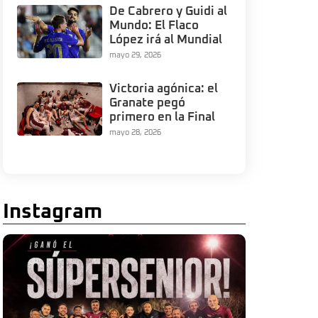
De Cabrero y Guidi al
Mundo: El Flaco
López irá al Mundial
mayo 29, 2026
Victoria agónica: el
Granate pegó
primero en la Final
mayo 28, 2026
Instagram