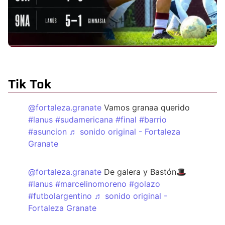
Tik Tok
@fortaleza.granate
Vamos granaa querido
#lanus
#sudamericana
#final
#barrio
#asuncion
♬ sonido original - Fortaleza
Granate
@fortaleza.granate
De galera y Bastón🎩
#lanus
#marcelinomoreno
#golazo
#futbolargentino
♬ sonido original -
Fortaleza Granate