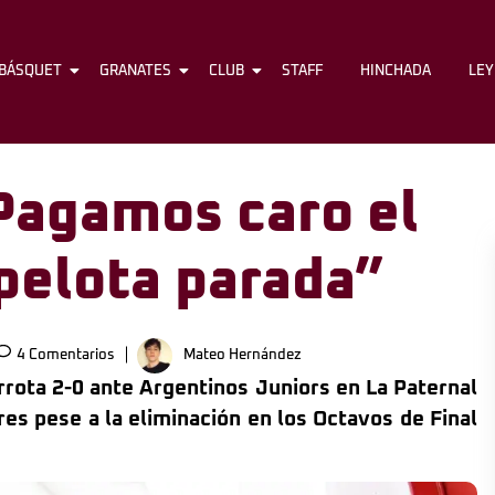
BÁSQUET
FÚTBOL
GRANATES
BÁSQUET
CLUB
GRANATES
STAFF
CLUB
HINCHADA
STAFF
LE
“Pagamos caro el
 pelota parada”
4 Comentarios
Mateo Hernández
rrota 2-0 ante Argentinos Juniors en La Paternal
es pese a la eliminación en los Octavos de Final