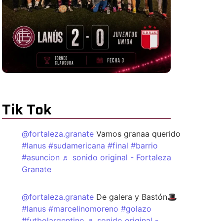
Tik Tok
@fortaleza.granate
Vamos granaa querido
#lanus
#sudamericana
#final
#barrio
#asuncion
♬ sonido original - Fortaleza
Granate
@fortaleza.granate
De galera y Bastón🎩
#lanus
#marcelinomoreno
#golazo
#futbolargentino
♬ sonido original -