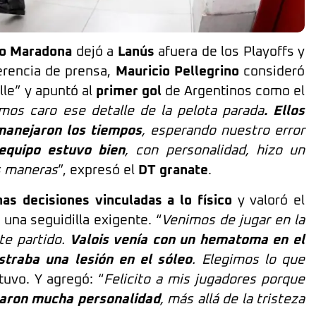
do Maradona
dejó a
Lanús
afuera de los Playoffs y
erencia de prensa,
Mauricio Pellegrino
consideró
lle” y apuntó al
primer gol
de Argentinos como el
mos caro ese detalle de la pelota parada
. Ellos
manejaron los tiempos
, esperando nuestro error
equipo estuvo bien
, con personalidad, hizo un
s maneras
”, expresó el
DT granate
.
as decisiones vinculadas a lo físico
y valoró el
una seguidilla exigente. “
Venimos de jugar en la
te partido.
Valois venía con un hematoma en el
straba una lesión en el sóleo
. Elegimos lo que
tuvo. Y agregó: “
Felicito a mis jugadores porque
aron mucha personalidad
, más allá de la tristeza