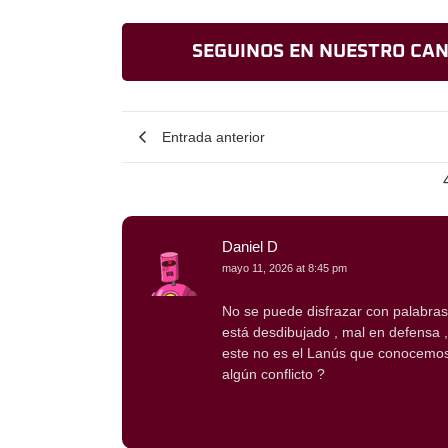
SEGUINOS EN NUESTRO CAN
Entrada anterior
Daniel D
mayo 11, 2026 at 8:45 pm
No se puede disfrazar con palabras 
está desdibujado , mal en defensa , 
este no es el Lanús que conocemos
algún conflicto ?