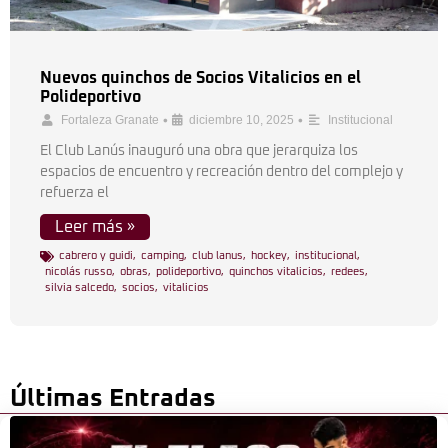
Nuevos quinchos de Socios Vitalicios en el
Polideportivo
•
•
Fortaleza Granate
diciembre 10, 2025
Institucional
El Club Lanús inauguró una obra que jerarquiza los
espacios de encuentro y recreación dentro del complejo y
refuerza el
Leer más »
cabrero y guidi
,
camping
,
club lanus
,
hockey
,
institucional
,
nicolás russo
,
obras
,
polideportivo
,
quinchos vitalicios
,
redees
,
silvia salcedo
,
socios
,
vitalicios
Últimas Entradas