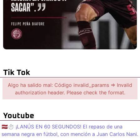
Tik Tok
Algo ha salido mal: Código invalid_params => Invalid
authorization header. Please check the format.
Youtube
🇱🇻⏱️ ¡LANÚS EN 60 SEGUNDOS! El repaso de una
semana negra en fútbol, con mención a Juan Carlos Nani.