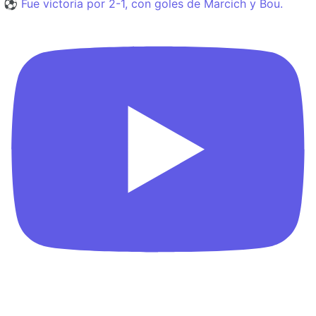
⚽️ Fue victoria por 2-1, con goles de Marcich y Bou.