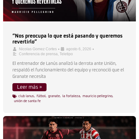
“Nos preocupa lo que está pasando y queremos
revertirlo”
•
•
Nicolas Gomez Cortes
agosto 6, 2026
Conferencia de prensa
,
Teletipo
El entrenador de Lanús analizó la derrota ante Unión,
respaldó el funcionamiento del equipo y reconoció que el
Granate necesita
Leer más »
club lanus
,
fútbol
,
granate
,
la fortaleza
,
mauricio pellegrino
,
unión de santa fe