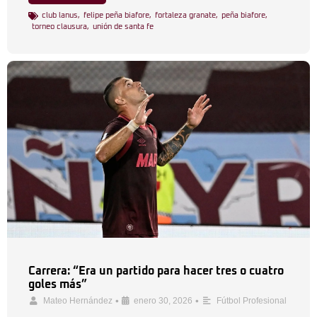
club lanus
,
felipe peña biafore
,
fortaleza granate
,
peña biafore
,
torneo clausura
,
unión de santa fe
Carrera: “Era un partido para hacer tres o cuatro
goles más”
•
•
Mateo Hernández
enero 30, 2026
Fútbol Profesional