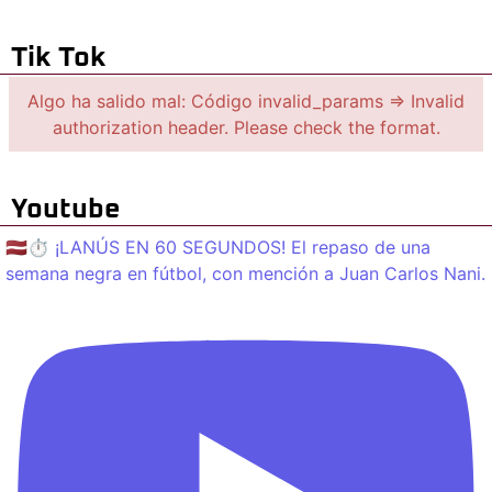
Tik Tok
Algo ha salido mal: Código invalid_params => Invalid
authorization header. Please check the format.
Youtube
🇱🇻⏱️ ¡LANÚS EN 60 SEGUNDOS! El repaso de una
semana negra en fútbol, con mención a Juan Carlos Nani.