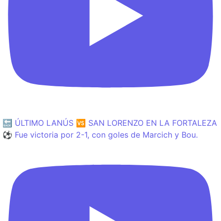
🔙 ÚLTIMO LANÚS 🆚 SAN LORENZO EN LA FORTALEZA
⚽️ Fue victoria por 2-1, con goles de Marcich y Bou.