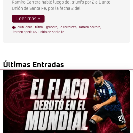
Ramiro Carrera habló luego del triunfo por 2 a 1 ante
Unión de Santa Fe, por la fecha 2 del
Leer más »
club lanus
,
fútbol
,
granate
,
la fortaleza
,
ramiro carrera
,
torneo apertura
,
unión de santa fe
Últimas Entradas