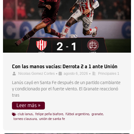
Con las manos vacías: Derrota 2 a 1 ante Unión
•
•
Nicolas Gomez Cortes
agosto 6, 2026
Principales 1
Lanús cayó en Santa Fe después de un partido cambiante
y condicionado por el fuerte viento. El Granate reaccionó
tras
Leer más »
club lanus
,
felipe peña biafore
,
fútbol argentino
,
granate
,
torneo clausura
,
unión de santa fe